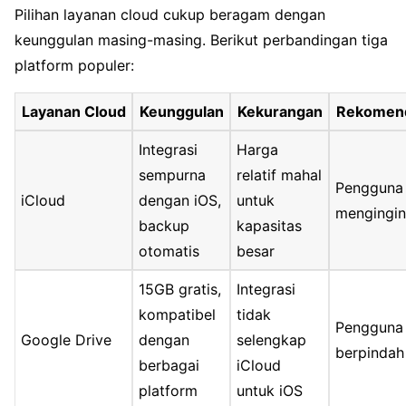
Pilihan layanan cloud cukup beragam dengan
keunggulan masing-masing. Berikut perbandingan tiga
platform populer:
Layanan Cloud
Keunggulan
Kekurangan
Rekomend
Integrasi
Harga
sempurna
relatif mahal
Pengguna
iCloud
dengan iOS,
untuk
mengingi
backup
kapasitas
otomatis
besar
15GB gratis,
Integrasi
kompatibel
tidak
Pengguna 
Google Drive
dengan
selengkap
berpindah
berbagai
iCloud
platform
untuk iOS