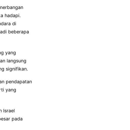
enerbangan
a hadapi.
dara di
jadi beberapa
ng yang
gan langsung
g signifikan.
kan pendapatan
ti yang
 Israel
besar pada