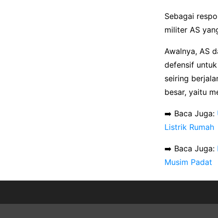
Sebagai respo
militer AS yan
Awalnya, AS d
defensif untu
seiring berja
besar, yaitu m
➡️ Baca Juga:
Listrik Rumah
➡️ Baca Juga:
Musim Padat