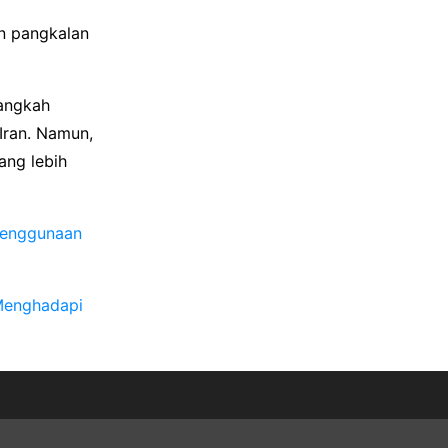
an pangkalan
langkah
Iran. Namun,
ang lebih
 Penggunaan
Menghadapi