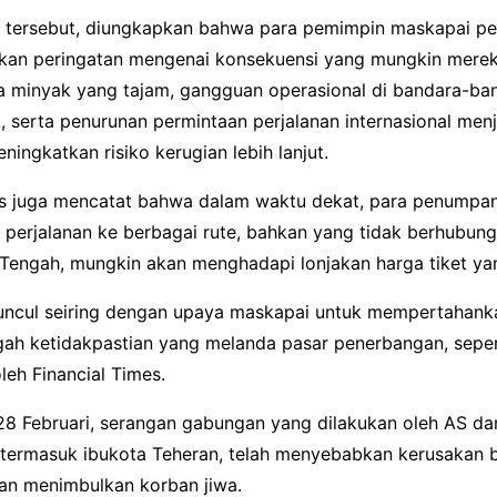
 tersebut, diungkapkan bahwa para pemimpin maskapai p
kan peringatan mengenai konsekuensi yang mungkin merek
a minyak yang tajam, gangguan operasional di bandara-ban
, serta penurunan permintaan perjalanan internasional men
ningkatkan risiko kerugian lebih lanjut.
es juga mencatat bahwa dalam waktu dekat, para penumpa
perjalanan ke berbagai rute, bahkan yang tidak berhubun
Tengah, mungkin akan menghadapi lonjakan harga tiket yan
uncul seiring dengan upaya maskapai untuk mempertahan
gah ketidakpastian yang melanda pasar penerbangan, seper
eh Financial Times.
28 Februari, serangan gabungan yang dilakukan oleh AS dan
, termasuk ibukota Teheran, telah menyebabkan kerusakan 
dan menimbulkan korban jiwa.