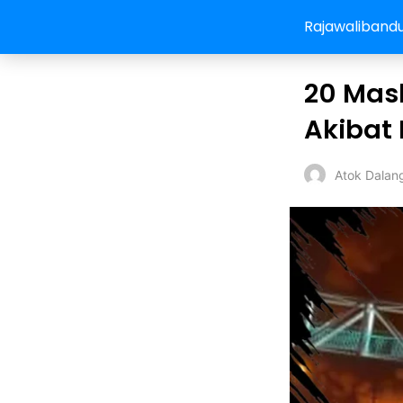
Rajawaliband
20 Mask
Akibat 
Atok Dalan