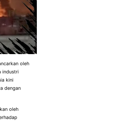
ancarkan oleh
 industri
a kini
ra dengan
ukan oleh
terhadap