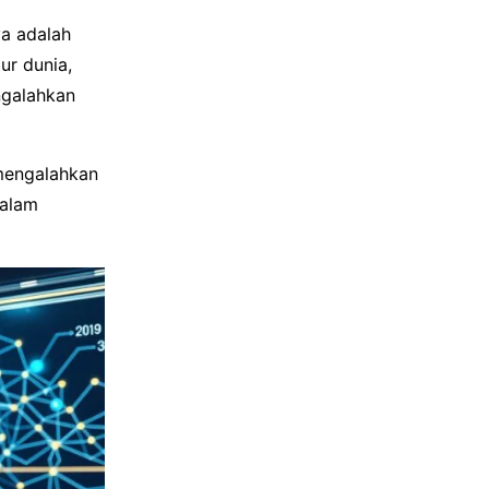
ya adalah
ur dunia,
ngalahkan
mengalahkan
dalam