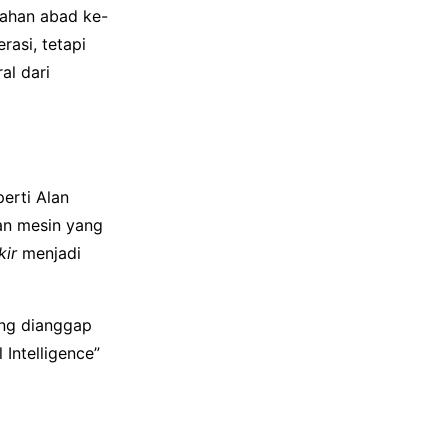
gahan abad ke-
asi, tetapi
al dari
erti Alan
an mesin yang
kir
menjadi
ang dianggap
 Intelligence”