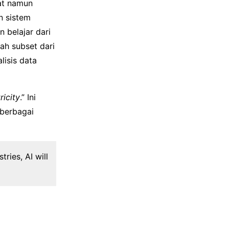
at namun
n sistem
 belajar dari
ah subset dari
lisis data
ricity
.” Ini
berbagai
tries, AI will