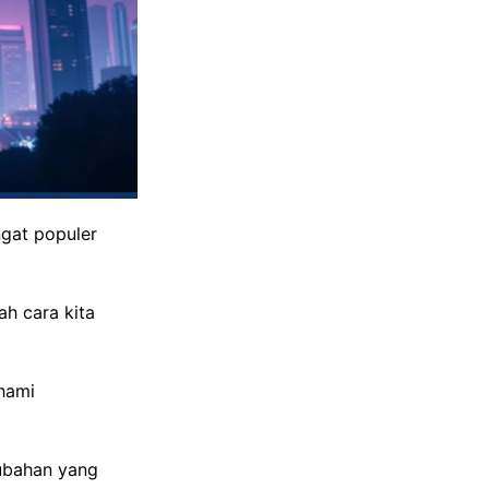
ngat populer
h cara kita
hami
ubahan yang