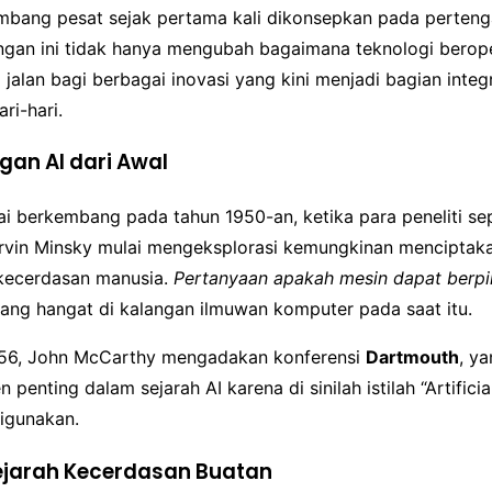
embang pesat sejak pertama kali dikonsepkan pada perten
gan ini tidak hanya mengubah bagaimana teknologi beroper
alan bagi berbagai inovasi yang kini menjadi bagian integr
ri-hari.
an AI dari Awal
i berkembang pada tahun 1950-an, ketika para peneliti sep
rvin Minsky mulai mengeksplorasi kemungkinan menciptak
kecerdasan manusia.
Pertanyaan apakah mesin dapat berpi
yang hangat di kalangan ilmuwan komputer pada saat itu.
956, John McCarthy mengadakan konferensi
Dartmouth
, y
enting dalam sejarah AI karena di sinilah istilah “Artificial
digunakan.
jarah Kecerdasan Buatan