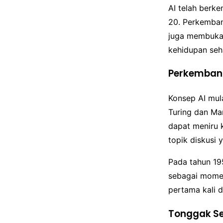
AI telah berk
20. Perkemban
juga membuka j
kehidupan seha
Perkembang
Konsep AI mula
Turing dan Ma
dapat meniru 
topik diskusi 
Pada tahun 1
sebagai momen p
pertama kali 
Tonggak Se