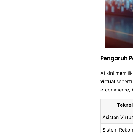
Pengaruh P
AI kini memil
virtual
seperti
e-commerce, AI
Teknol
Asisten Virtu
Sistem Reko