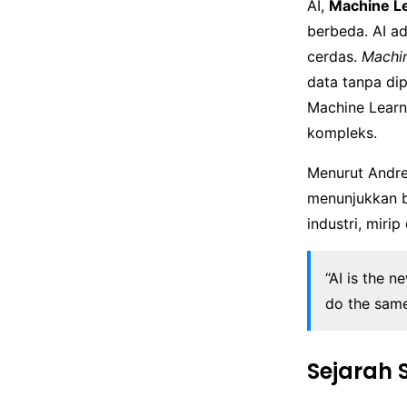
AI,
Machine L
berbeda. AI a
cerdas.
Machin
data tanpa dip
Machine Learn
kompleks.
Menurut Andre
menunjukkan b
industri, mir
“AI is the n
do the same
Sejarah 