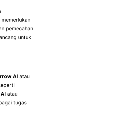
a
a memerlukan
dan pemecahan
ancang untuk
rrow AI
atau
seperti
 AI
atau
bagai tugas
g