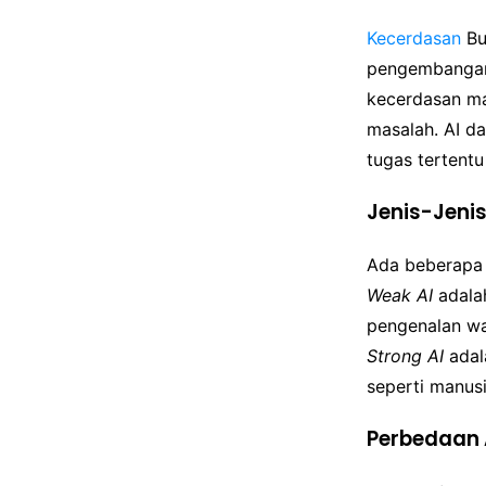
Kecerdasan
Bu
pengembangan
kecerdasan ma
masalah. AI d
tugas tertent
Jenis-Jenis
Ada beberapa 
Weak AI
adalah
pengenalan wa
Strong AI
adal
seperti manus
Perbedaan A