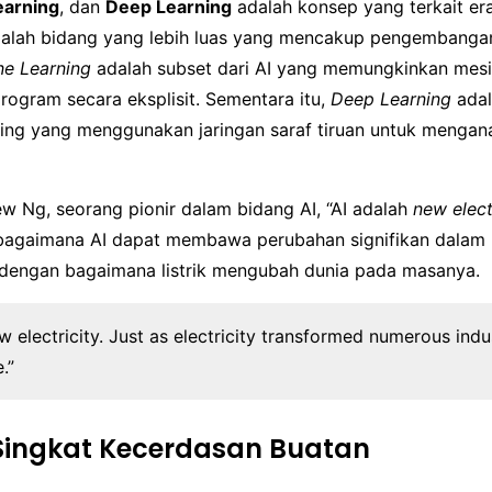
earning
, dan
Deep Learning
adalah konsep yang terkait er
dalah bidang yang lebih luas yang mencakup pengembanga
e Learning
adalah subset dari AI yang memungkinkan mesin
rogram secara eksplisit. Sementara itu,
Deep Learning
adal
ing yang menggunakan jaringan saraf tiruan untuk mengana
w Ng, seorang pionir dalam bidang AI, “AI adalah
new elect
agaimana AI dapat membawa perubahan signifikan dalam 
ip dengan bagaimana listrik mengubah dunia pada masanya.
ew electricity. Just as electricity transformed numerous indus
.”
Singkat Kecerdasan Buatan