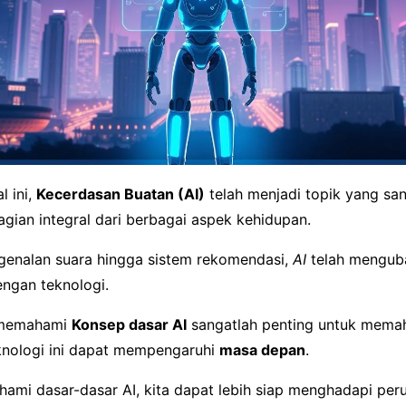
l ini,
Kecerdasan Buatan (AI)
telah menjadi topik yang sa
gian integral dari berbagai aspek kehidupan.
ngenalan suara hingga sistem rekomendasi,
AI
telah menguba
engan teknologi.
 memahami
Konsep dasar AI
sangatlah penting untuk mema
nologi ini dapat mempengaruhi
masa depan
.
mi dasar-dasar AI, kita dapat lebih siap menghadapi per