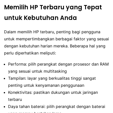
Memilih HP Terbaru yang Tepat
untuk Kebutuhan Anda
Dalam memilih HP terbaru, penting bagi pengguna
untuk mempertimbangkan berbagai faktor yang sesuai
dengan kebutuhan harian mereka. Beberapa hal yang
perlu diperhatikan meliputi:
Performa: pilih perangkat dengan prosesor dan RAM
yang sesuai untuk multitasking
Tampilan: layar yang berkualitas tinggi sangat
penting untuk kenyamanan penggunaan
Konektivitas: pastikan dukungan untuk jaringan
terbaru
Daya tahan baterai: pilih perangkat dengan baterai