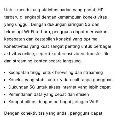
Untuk mendukung aktivitas harian yang padat, HP
terbaru dilengkapi dengan kemampuan konektivitas
yang unggul. Dengan dukungan jaringan 5G dan
teknologi Wi-Fi terbaru, pengguna dapat merasakan
kecepatan dan kestabilan koneksi yang optimal.
Konektivitas yang kuat sangat penting untuk berbagai
aktivitas online, seperti konferensi video, transfer file,
dan streaming konten secara langsung.
Kecepatan tinggi untuk browsing dan streaming
Koneksi yang stabil untuk video call tanpa gangguan
Dukungan 5G untuk akses internet yang lebih cepat
Pemindahan data yang cepat dan efisien
Kompatibilitas dengan berbagai jaringan Wi-Fi
Dengan konektivitas yang andal, pengguna dapat