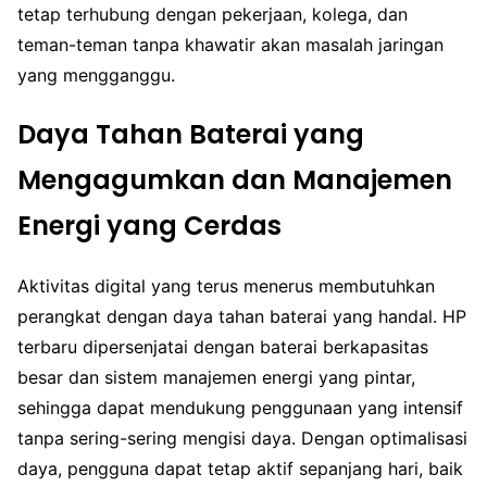
tetap terhubung dengan pekerjaan, kolega, dan
teman-teman tanpa khawatir akan masalah jaringan
yang mengganggu.
Daya Tahan Baterai yang
Mengagumkan dan Manajemen
Energi yang Cerdas
Aktivitas digital yang terus menerus membutuhkan
perangkat dengan daya tahan baterai yang handal. HP
terbaru dipersenjatai dengan baterai berkapasitas
besar dan sistem manajemen energi yang pintar,
sehingga dapat mendukung penggunaan yang intensif
tanpa sering-sering mengisi daya. Dengan optimalisasi
daya, pengguna dapat tetap aktif sepanjang hari, baik