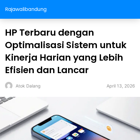
Rajawalibandung
HP Terbaru dengan
Optimalisasi Sistem untuk
Kinerja Harian yang Lebih
Efisien dan Lancar
April 13, 2026
Atok Dalang