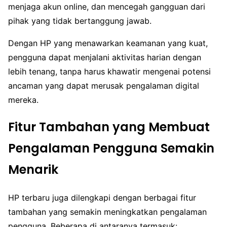
menjaga akun online, dan mencegah gangguan dari
pihak yang tidak bertanggung jawab.
Dengan HP yang menawarkan keamanan yang kuat,
pengguna dapat menjalani aktivitas harian dengan
lebih tenang, tanpa harus khawatir mengenai potensi
ancaman yang dapat merusak pengalaman digital
mereka.
Fitur Tambahan yang Membuat
Pengalaman Pengguna Semakin
Menarik
HP terbaru juga dilengkapi dengan berbagai fitur
tambahan yang semakin meningkatkan pengalaman
pengguna. Beberapa di antaranya termasuk: