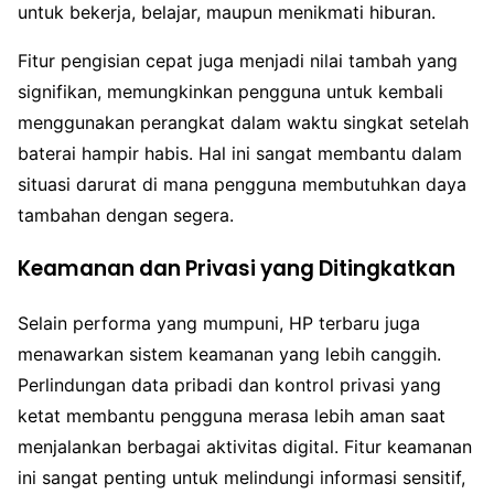
untuk bekerja, belajar, maupun menikmati hiburan.
Fitur pengisian cepat juga menjadi nilai tambah yang
signifikan, memungkinkan pengguna untuk kembali
menggunakan perangkat dalam waktu singkat setelah
baterai hampir habis. Hal ini sangat membantu dalam
situasi darurat di mana pengguna membutuhkan daya
tambahan dengan segera.
Keamanan dan Privasi yang Ditingkatkan
Selain performa yang mumpuni, HP terbaru juga
menawarkan sistem keamanan yang lebih canggih.
Perlindungan data pribadi dan kontrol privasi yang
ketat membantu pengguna merasa lebih aman saat
menjalankan berbagai aktivitas digital. Fitur keamanan
ini sangat penting untuk melindungi informasi sensitif,