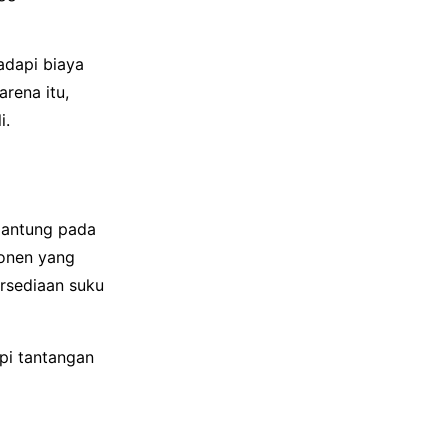
adapi biaya
rena itu,
i.
gantung pada
ponen yang
ersediaan suku
pi tantangan