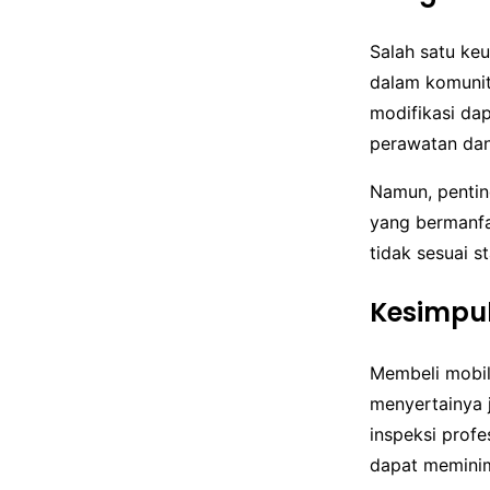
Salah satu ke
dalam komunit
modifikasi da
perawatan dan 
Namun, pentin
yang bermanfa
tidak sesuai s
Kesimpu
Membeli mobil
menyertainya 
inspeksi prof
dapat meminim