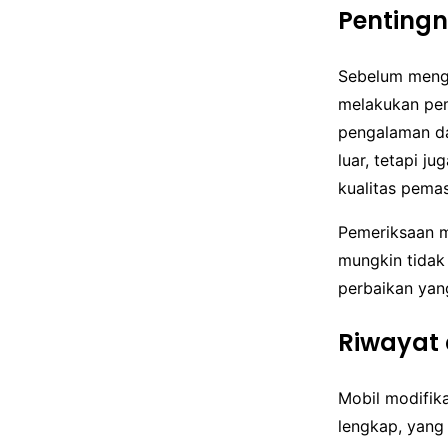
Pentingn
Sebelum menga
melakukan pem
pengalaman dal
luar, tetapi j
kualitas pem
Pemeriksaan m
mungkin tidak 
perbaikan yang
Riwayat 
Mobil modifika
lengkap, yang