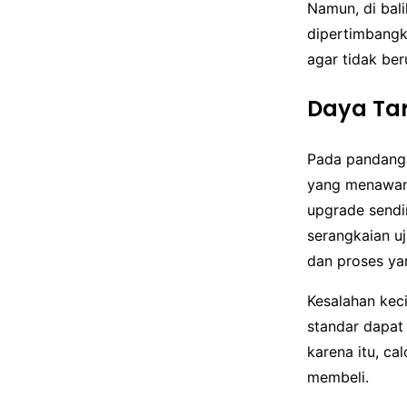
Namun, di bali
dipertimbangk
agar tidak be
Daya Tar
Pada pandangan
yang menawan 
upgrade sendi
serangkaian uj
dan proses ya
Kesalahan kec
standar dapat
karena itu, ca
membeli.