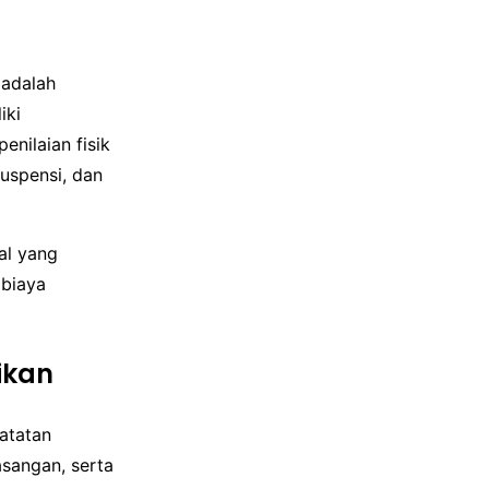
 adalah
iki
enilaian fisik
suspensi, dan
al yang
 biaya
ikan
atatan
sangan, serta