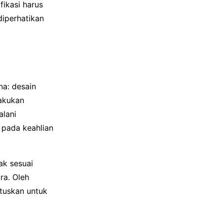
fikasi harus
iperhatikan
na: desain
akukan
alani
g pada keahlian
ak sesuai
ra. Oleh
utuskan untuk