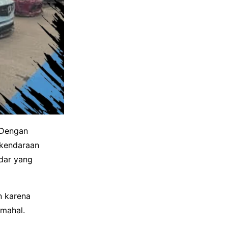
 Dengan
 kendaraan
ndar yang
n karena
 mahal.