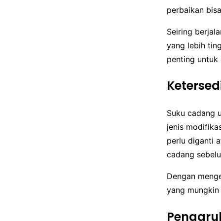
perbaikan bisa
Seiring berja
yang lebih tin
penting untuk
Keterse
Suku cadang u
jenis modifika
perlu diganti 
cadang sebel
Dengan menget
yang mungkin 
Pengaru