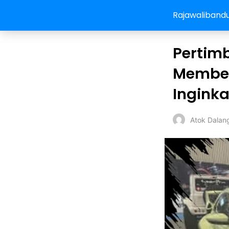
Rajawaliband
Pertim
Membel
Ingink
Atok Dalan