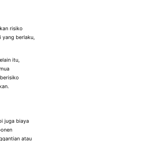
kan risiko
 yang berlaku,
lain itu,
emua
berisiko
kan.
i juga biaya
ponen
ggantian atau