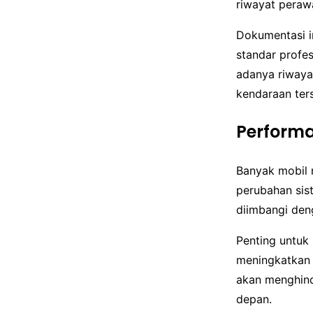
riwayat peraw
Dokumentasi i
standar profe
adanya riwayat
kendaraan ter
Performa
Banyak mobil 
perubahan sis
diimbangi den
Penting untuk
meningkatkan 
akan menghind
depan.