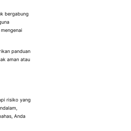
tuk bergabung
guna
n mengenai
rikan panduan
dak aman atau
pi risiko yang
endalam,
bahas, Anda