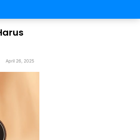
Harus
April 26, 2025