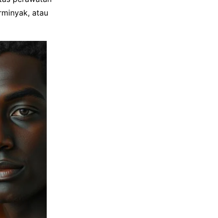
rminyak, atau