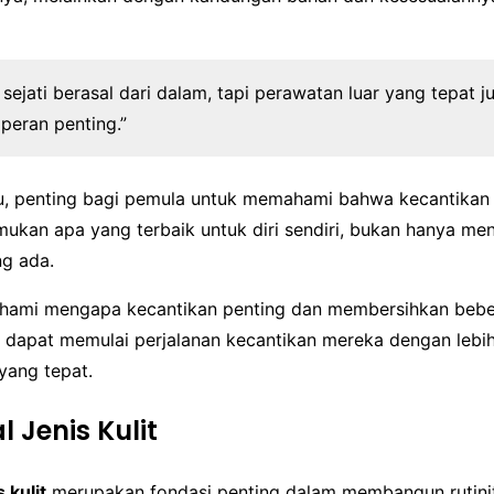
 sejati berasal dari dalam, tapi perawatan luar yang tepat j
peran penting.”
tu, penting bagi pemula untuk memahami bahwa kecantikan
ukan apa yang terbaik untuk diri sendiri, bukan hanya men
ng ada.
ami mengapa kecantikan penting dan membersihkan bebe
dapat memulai perjalanan kecantikan mereka dengan lebih 
yang tepat.
 Jenis Kulit
s kulit
merupakan fondasi penting dalam membangun rutini