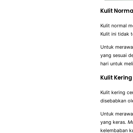
Kulit Norma
Kulit normal 
Kulit ini tidak
Untuk merawat
yang sesuai de
hari untuk meli
Kulit Kering
Kulit kering c
disebabkan ol
Untuk merawat
yang keras.
Mo
kelembaban kul