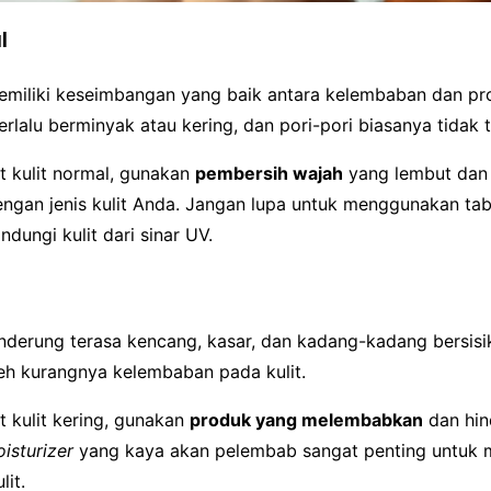
l
memiliki keseimbangan yang baik antara kelembaban dan pr
 terlalu berminyak atau kering, dan pori-pori biasanya tidak te
 kulit normal, gunakan
pembersih wajah
yang lembut da
ngan jenis kulit Anda. Jangan lupa untuk menggunakan tabi
ndungi kulit dari sinar UV.
enderung terasa kencang, kasar, dan kadang-kadang bersisik.
eh kurangnya kelembaban pada kulit.
 kulit kering, gunakan
produk yang melembabkan
dan hin
isturizer
yang kaya akan pelembab sangat penting untuk 
it.