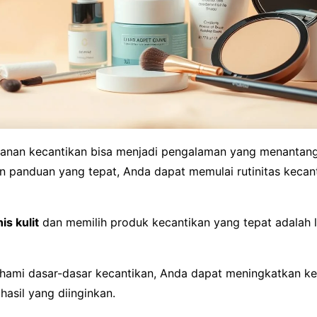
lanan kecantikan bisa menjadi pengalaman yang menantang
 panduan yang tepat, Anda dapat memulai rutinitas kecan
s kulit
dan memilih produk kecantikan yang tepat adalah 
mi dasar-dasar kecantikan, Anda dapat meningkatkan kep
asil yang diinginkan.