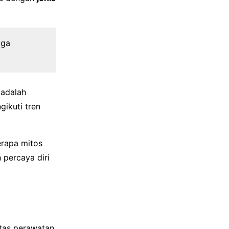
uga
 adalah
gikuti tren
rapa mitos
percaya diri
tas perawatan