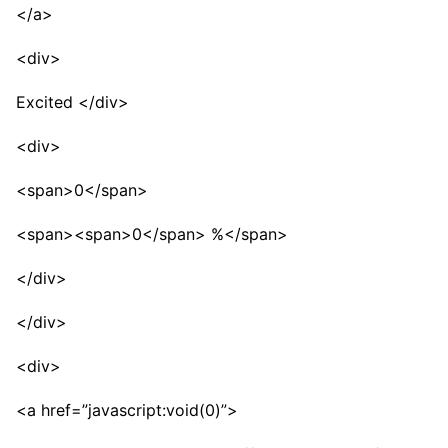
</a>
<div>
Excited </div>
<div>
<span>0</span>
<span><span>0</span> %</span>
</div>
</div>
<div>
<a href=”javascript:void(0)”>