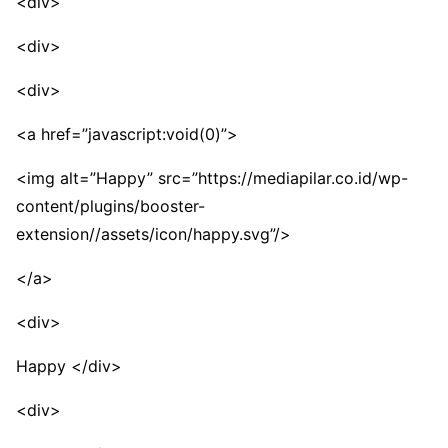
<div>
<div>
<div>
<a href=”javascript:void(0)”>
<img alt=”Happy” src=”https://mediapilar.co.id/wp-
content/plugins/booster-
extension//assets/icon/happy.svg”/>
</a>
<div>
Happy </div>
<div>