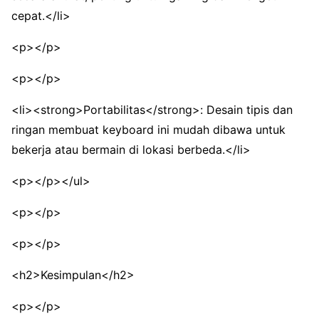
cepat.</li>
<p></p>
<p></p>
<li><strong>Portabilitas</strong>: Desain tipis dan
ringan membuat keyboard ini mudah dibawa untuk
bekerja atau bermain di lokasi berbeda.</li>
<p></p></ul>
<p></p>
<p></p>
<h2>Kesimpulan</h2>
<p></p>