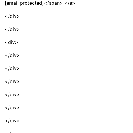
[email protected]</span> </a>
</div>
</div>
<div>
</div>
</div>
</div>
</div>
</div>
</div>