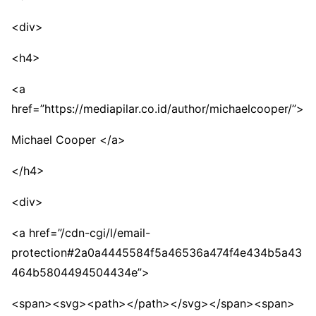
<div>
<h4>
<a
href=”https://mediapilar.co.id/author/michaelcooper/”>
Michael Cooper </a>
</h4>
<div>
<a href=”/cdn-cgi/l/email-
protection#2a0a4445584f5a46536a474f4e434b5a43
464b5804494504434e”>
<span><svg><path></path></svg></span><span>