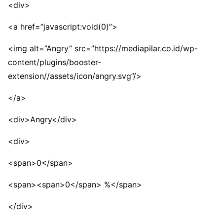
<div>
<a href=”javascript:void(0)”>
<img alt=”Angry” src=”https://mediapilar.co.id/wp-
content/plugins/booster-
extension//assets/icon/angry.svg”/>
</a>
<div>Angry</div>
<div>
<span>0</span>
<span><span>0</span> %</span>
</div>