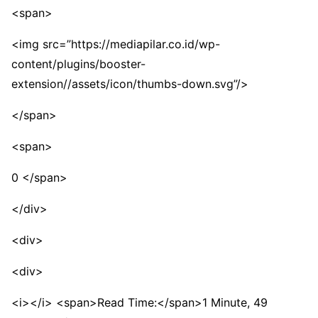
<span>
<img src=”https://mediapilar.co.id/wp-
content/plugins/booster-
extension//assets/icon/thumbs-down.svg”/>
</span>
<span>
0 </span>
</div>
<div>
<div>
<i></i> <span>Read Time:</span>1 Minute, 49