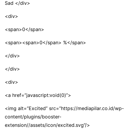
Sad </div>
<div>
<span>0</span>
<span><span>0</span> %</span>
</div>
</div>
<div>
<a href=”javascript:void(0)”>
<img alt=”Excited” src=”https://mediapilar.co.id/wp-
content/plugins/booster-
extension//assets/icon/excited.svg”/>