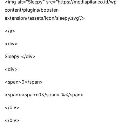
<img alt=”Sleepy” src=”https://mediapilar.co.id/wp-
content/plugins/booster-
extension//assets/icon/sleepy.svg”/>
</a>
<div>
Sleepy </div>
<div>
<span>0</span>
<span><span>0</span> %</span>
</div>
</div>