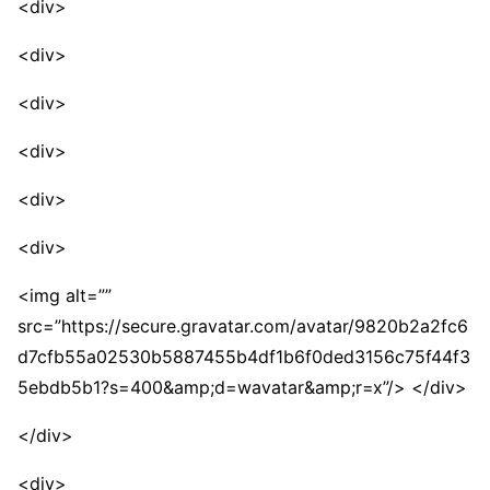
<div>
<div>
<div>
<div>
<div>
<div>
<img alt=””
src=”https://secure.gravatar.com/avatar/9820b2a2fc6
d7cfb55a02530b5887455b4df1b6f0ded3156c75f44f3
5ebdb5b1?s=400&amp;d=wavatar&amp;r=x”/> </div>
</div>
<div>