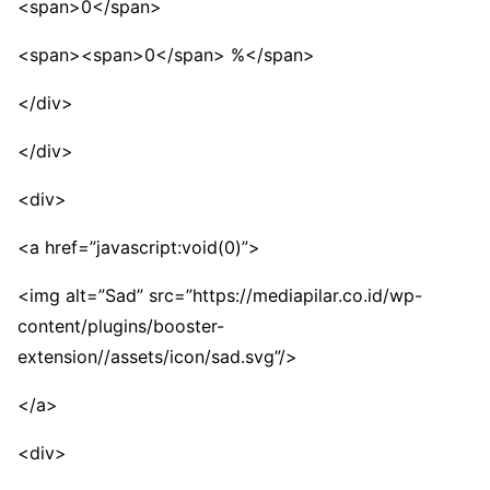
<span>0</span>
<span><span>0</span> %</span>
</div>
</div>
<div>
<a href=”javascript:void(0)”>
<img alt=”Sad” src=”https://mediapilar.co.id/wp-
content/plugins/booster-
extension//assets/icon/sad.svg”/>
</a>
<div>