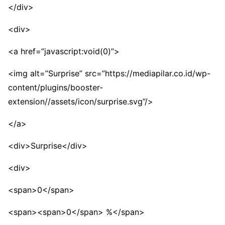
</div>
<div>
<a href=”javascript:void(0)”>
<img alt=”Surprise” src=”https://mediapilar.co.id/wp-
content/plugins/booster-
extension//assets/icon/surprise.svg”/>
</a>
<div>Surprise</div>
<div>
<span>0</span>
<span><span>0</span> %</span>