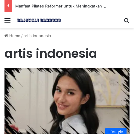
Manfaat Pilates Reformer untuk Meningkatkan Kekuatan Otot Inti Secara Efektif
Menu
Se
Home
/
artis indonesia
artis indonesia
lifestyle