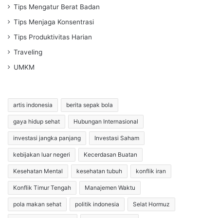
Tips Mengatur Berat Badan
Tips Menjaga Konsentrasi
Tips Produktivitas Harian
Traveling
UMKM
artis indonesia
berita sepak bola
gaya hidup sehat
Hubungan Internasional
investasi jangka panjang
Investasi Saham
kebijakan luar negeri
Kecerdasan Buatan
Kesehatan Mental
kesehatan tubuh
konflik iran
Konflik Timur Tengah
Manajemen Waktu
pola makan sehat
politik indonesia
Selat Hormuz