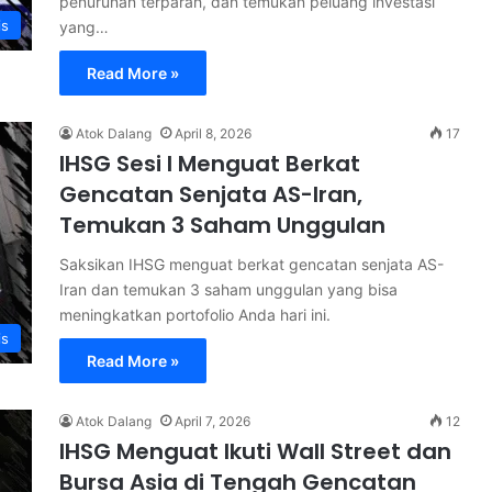
penurunan terparah, dan temukan peluang investasi
is
yang…
Read More »
Atok Dalang
April 8, 2026
17
IHSG Sesi I Menguat Berkat
Gencatan Senjata AS-Iran,
Temukan 3 Saham Unggulan
Saksikan IHSG menguat berkat gencatan senjata AS-
Iran dan temukan 3 saham unggulan yang bisa
meningkatkan portofolio Anda hari ini.
is
Read More »
Atok Dalang
April 7, 2026
12
IHSG Menguat Ikuti Wall Street dan
Bursa Asia di Tengah Gencatan