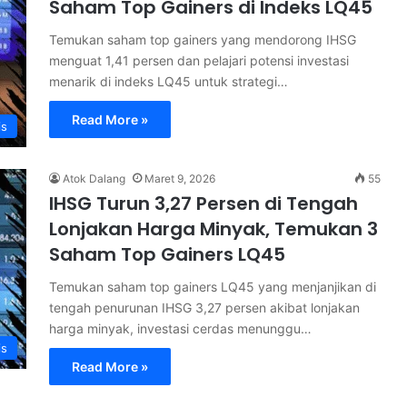
Saham Top Gainers di Indeks LQ45
Temukan saham top gainers yang mendorong IHSG
menguat 1,41 persen dan pelajari potensi investasi
menarik di indeks LQ45 untuk strategi…
Read More »
is
Atok Dalang
Maret 9, 2026
55
IHSG Turun 3,27 Persen di Tengah
Lonjakan Harga Minyak, Temukan 3
Saham Top Gainers LQ45
Temukan saham top gainers LQ45 yang menjanjikan di
tengah penurunan IHSG 3,27 persen akibat lonjakan
harga minyak, investasi cerdas menunggu…
is
Read More »