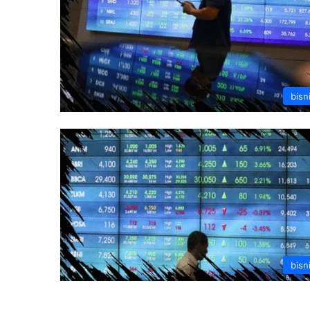
bisn
bisn