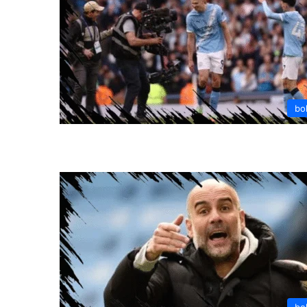
bo
bo