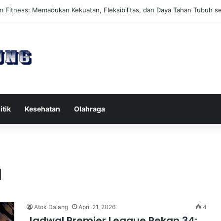
tes Reformer untuk Meningkatkan Kekuatan Otot Inti Secara Efektif
itik
Kesehatan
Olahraga
a
Atok Dalang
April 21, 2026
4
Jadwal Premier League Pekan 34: