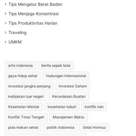
Tips Mengatur Berat Badan
Tips Menjaga Konsentrasi
Tips Produktivitas Harian
Traveling
UMKM
artis indonesia
berita sepak bola
gaya hidup sehat
Hubungan Internasional
investasi jangka panjang
Investasi Saham
kebijakan luar negeri
Kecerdasan Buatan
Kesehatan Mental
kesehatan tubuh
konflik iran
Konflik Timur Tengah
Manajemen Waktu
pola makan sehat
politik indonesia
Selat Hormuz