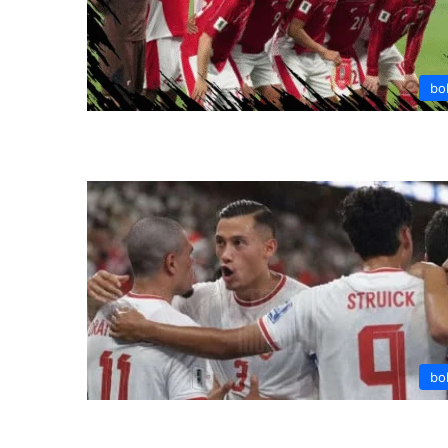
bo
bo