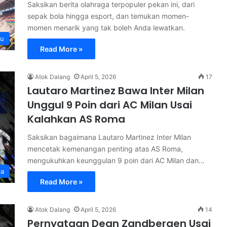
Saksikan berita olahraga terpopuler pekan ini, dari
sepak bola hingga esport, dan temukan momen-
momen menarik yang tak boleh Anda lewatkan.
ru
Read More »
Atok Dalang
April 5, 2026
17
Lautaro Martinez Bawa Inter Milan
Unggul 9 Poin dari AC Milan Usai
Kalahkan AS Roma
Saksikan bagaimana Lautaro Martinez Inter Milan
mencetak kemenangan penting atas AS Roma,
mengukuhkan keunggulan 9 poin dari AC Milan dan…
la
Read More »
Atok Dalang
April 5, 2026
14
Pernyataan Dean Zandbergen Usai