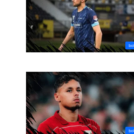
bo
bo