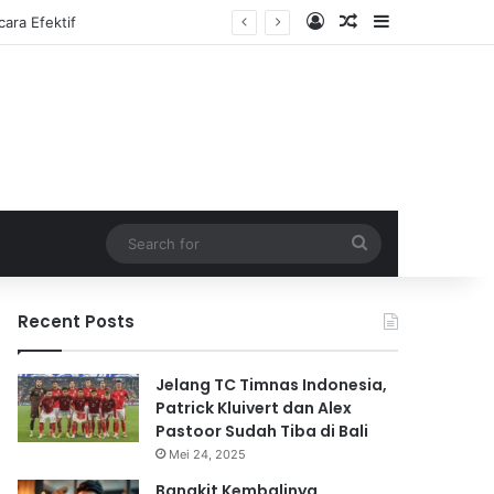
Log In
Random Article
Sidebar
Search
for
Recent Posts
Jelang TC Timnas Indonesia,
Patrick Kluivert dan Alex
Pastoor Sudah Tiba di Bali
Mei 24, 2025
Bangkit Kembalinya