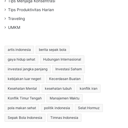
Tips Menjaga Konsentrasi
Tips Produktivitas Harian
Traveling
UMKM
artis indonesia
berita sepak bola
gaya hidup sehat
Hubungan Internasional
investasi jangka panjang
Investasi Saham
kebijakan luar negeri
Kecerdasan Buatan
Kesehatan Mental
kesehatan tubuh
konflik iran
Konflik Timur Tengah
Manajemen Waktu
pola makan sehat
politik indonesia
Selat Hormuz
Sepak Bola Indonesia
Timnas Indonesia