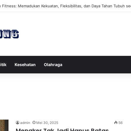
es Reformer untuk Meningkatkan Kekuatan Otot Inti Secara Efektif
itik
Kesehatan
Olahraga
admin
Mei 30, 2025
56
Menaker Tak Jadi Hapus Batas