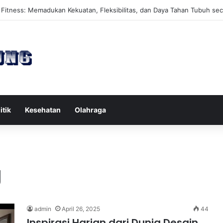
s Reformer untuk Meningkatkan Kekuatan Otot Inti Secara Efektif
itik
Kesehatan
Olahraga
g
admin
April 26, 2025
44
Inspirasi Harian dari Dunia Desain