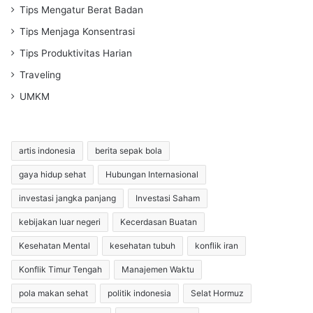
Tips Mengatur Berat Badan
Tips Menjaga Konsentrasi
Tips Produktivitas Harian
Traveling
UMKM
artis indonesia
berita sepak bola
gaya hidup sehat
Hubungan Internasional
investasi jangka panjang
Investasi Saham
kebijakan luar negeri
Kecerdasan Buatan
Kesehatan Mental
kesehatan tubuh
konflik iran
Konflik Timur Tengah
Manajemen Waktu
pola makan sehat
politik indonesia
Selat Hormuz