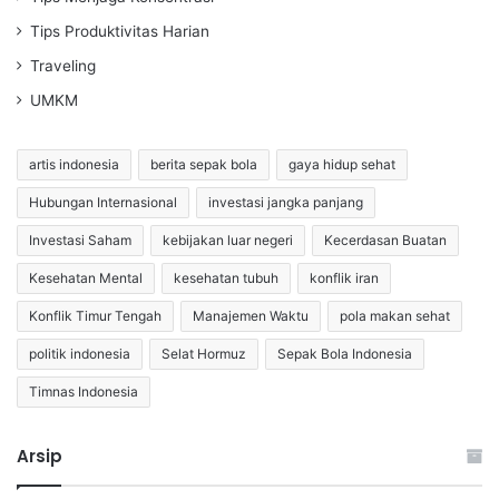
Tips Produktivitas Harian
Traveling
UMKM
artis indonesia
berita sepak bola
gaya hidup sehat
Hubungan Internasional
investasi jangka panjang
Investasi Saham
kebijakan luar negeri
Kecerdasan Buatan
Kesehatan Mental
kesehatan tubuh
konflik iran
Konflik Timur Tengah
Manajemen Waktu
pola makan sehat
politik indonesia
Selat Hormuz
Sepak Bola Indonesia
Timnas Indonesia
Arsip