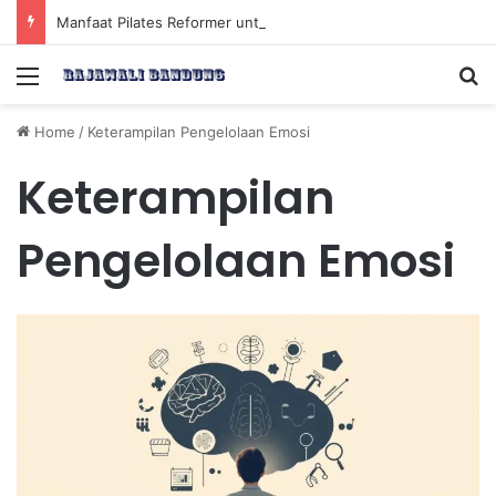
Manfaat Pilates Reformer untuk Meningkatkan Kekuatan Otot Inti Secara Efektif
Menu
Se
Home
/
Keterampilan Pengelolaan Emosi
Keterampilan
Pengelolaan Emosi