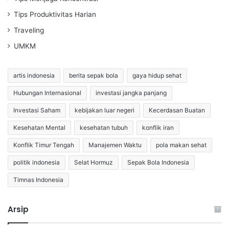
Tips Produktivitas Harian
Traveling
UMKM
artis indonesia
berita sepak bola
gaya hidup sehat
Hubungan Internasional
investasi jangka panjang
Investasi Saham
kebijakan luar negeri
Kecerdasan Buatan
Kesehatan Mental
kesehatan tubuh
konflik iran
Konflik Timur Tengah
Manajemen Waktu
pola makan sehat
politik indonesia
Selat Hormuz
Sepak Bola Indonesia
Timnas Indonesia
Arsip