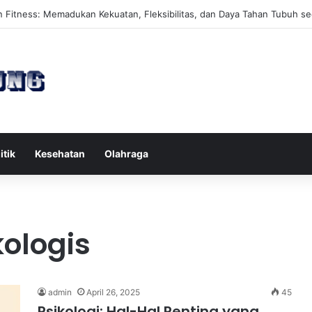
es Reformer untuk Meningkatkan Kekuatan Otot Inti Secara Efektif
itik
Kesehatan
Olahraga
ologis
admin
April 26, 2025
45
Psikologi: Hal-Hal Penting yang