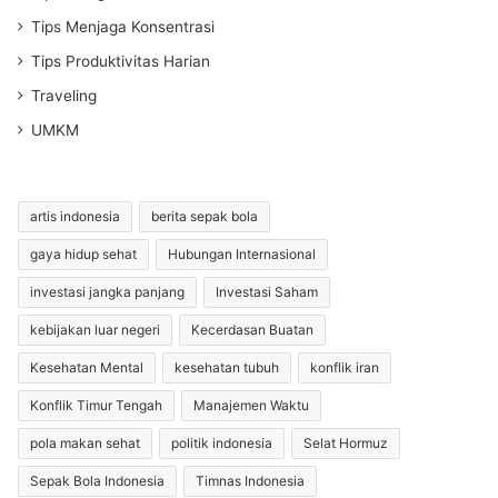
Tips Menjaga Konsentrasi
Tips Produktivitas Harian
Traveling
UMKM
artis indonesia
berita sepak bola
gaya hidup sehat
Hubungan Internasional
investasi jangka panjang
Investasi Saham
kebijakan luar negeri
Kecerdasan Buatan
Kesehatan Mental
kesehatan tubuh
konflik iran
Konflik Timur Tengah
Manajemen Waktu
pola makan sehat
politik indonesia
Selat Hormuz
Sepak Bola Indonesia
Timnas Indonesia