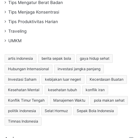
Tips Mengatur Berat Badan
Tips Menjaga Konsentrasi
Tips Produktivitas Harian
Traveling
UMKM
artis indonesia
berita sepak bola
gaya hidup sehat
Hubungan Internasional
investasi jangka panjang
Investasi Saham
kebijakan luar negeri
Kecerdasan Buatan
Kesehatan Mental
kesehatan tubuh
konflik iran
Konflik Timur Tengah
Manajemen Waktu
pola makan sehat
politik indonesia
Selat Hormuz
Sepak Bola Indonesia
Timnas Indonesia