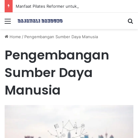
Manfaat Pilates Reformer untuk Meningkatkan Kekuatan Otot Inti Secara Efektif
Menu
Se
Home
/
Pengembangan Sumber Daya Manusia
Pengembangan
Sumber Daya
Manusia