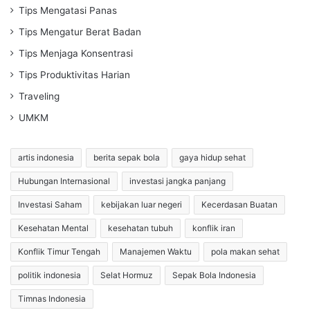
Tips Mengatasi Panas
Tips Mengatur Berat Badan
Tips Menjaga Konsentrasi
Tips Produktivitas Harian
Traveling
UMKM
artis indonesia
berita sepak bola
gaya hidup sehat
Hubungan Internasional
investasi jangka panjang
Investasi Saham
kebijakan luar negeri
Kecerdasan Buatan
Kesehatan Mental
kesehatan tubuh
konflik iran
Konflik Timur Tengah
Manajemen Waktu
pola makan sehat
politik indonesia
Selat Hormuz
Sepak Bola Indonesia
Timnas Indonesia