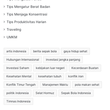
Tips Mengatur Berat Badan
Tips Menjaga Konsentrasi
Tips Produktivitas Harian
Traveling
UMKM
artis indonesia
berita sepak bola
gaya hidup sehat
Hubungan Internasional
investasi jangka panjang
Investasi Saham
kebijakan luar negeri
Kecerdasan Buatan
Kesehatan Mental
kesehatan tubuh
konflik iran
Konflik Timur Tengah
Manajemen Waktu
pola makan sehat
politik indonesia
Selat Hormuz
Sepak Bola Indonesia
Timnas Indonesia