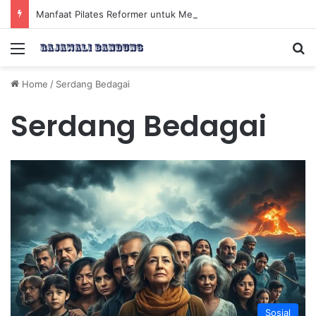
Manfaat Pilates Reformer untuk Meningkatkan Kekuatan Otot Inti Secara Efektif
Menu
Se
Home
/
Serdang Bedagai
Serdang Bedagai
Sosial