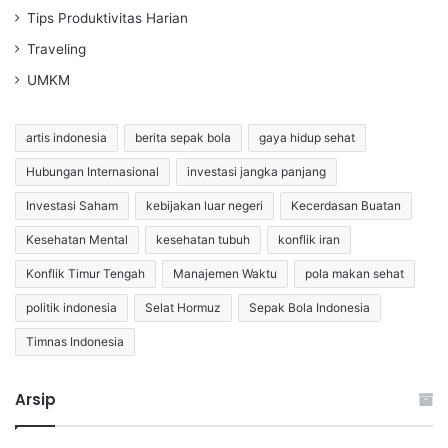
Tips Produktivitas Harian
Traveling
UMKM
artis indonesia
berita sepak bola
gaya hidup sehat
Hubungan Internasional
investasi jangka panjang
Investasi Saham
kebijakan luar negeri
Kecerdasan Buatan
Kesehatan Mental
kesehatan tubuh
konflik iran
Konflik Timur Tengah
Manajemen Waktu
pola makan sehat
politik indonesia
Selat Hormuz
Sepak Bola Indonesia
Timnas Indonesia
Arsip