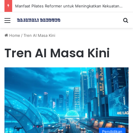
Manfaat Pilates Reformer untuk Meningkatkan Kekuatan Otot Inti Secara Efektif
Menu
Se
Home
/
Tren AI Masa Kini
Tren AI Masa Kini
Pendidikan