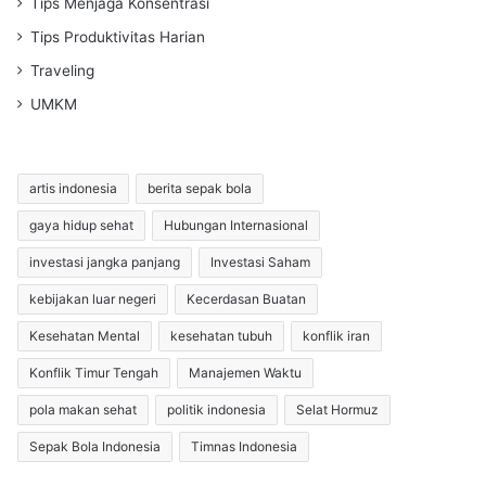
Tips Menjaga Konsentrasi
Tips Produktivitas Harian
Traveling
UMKM
artis indonesia
berita sepak bola
gaya hidup sehat
Hubungan Internasional
investasi jangka panjang
Investasi Saham
kebijakan luar negeri
Kecerdasan Buatan
Kesehatan Mental
kesehatan tubuh
konflik iran
Konflik Timur Tengah
Manajemen Waktu
pola makan sehat
politik indonesia
Selat Hormuz
Sepak Bola Indonesia
Timnas Indonesia