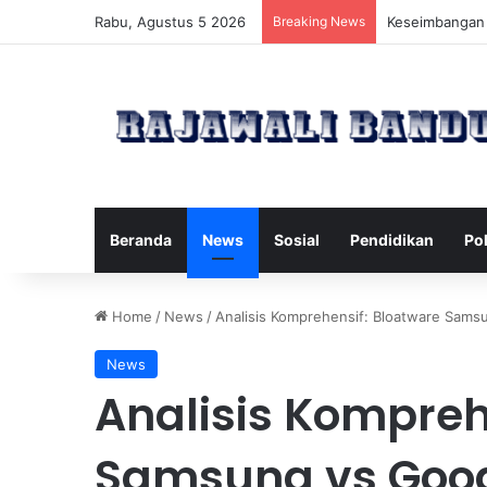
Rabu, Agustus 5 2026
Breaking News
Manfaat Pilate
Beranda
News
Sosial
Pendidikan
Pol
Home
/
News
/
Analisis Komprehensif: Bloatware Samsu
News
Analisis Kompreh
Samsung vs Goog