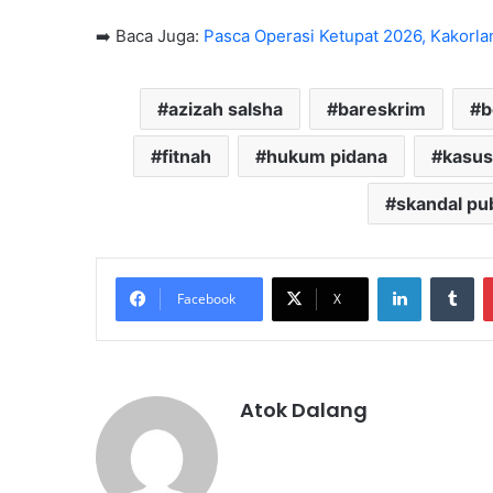
➡️ Baca Juga:
Pasca Operasi Ketupat 2026, Kakorla
azizah salsha
bareskrim
b
fitnah
hukum pidana
kasus
skandal pub
LinkedIn
Tu
Facebook
X
Atok Dalang