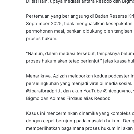
Di sisi lain, upaya mediasi antara Resbob dan Big
Pertemuan yang berlangsung di Badan Reserse Krimi
September 2025, tidak menghasilkan kesepakatan
permohonan maaf, bahkan didukung oleh tangisan 
proses hukum.
“Namun, dalam mediasi tersebut, tampaknya belum
proses hukum akan tetap berlanjut,” jelas kuasa h
Menariknya, Azizah melaporkan kedua podcaster ini
perselingkuhan yang menjadi viral di media sosial.
@ibaratbradprittt dan akun YouTube @niceguymo, 
Bigmo dan Adimas Firdaus alias Resbob.
Kasus ini mencerminkan dinamika yang kompleks da
dengan cepat berujung pada masalah hukum. Denga
memperlihatkan bagaimana proses hukum ini akan