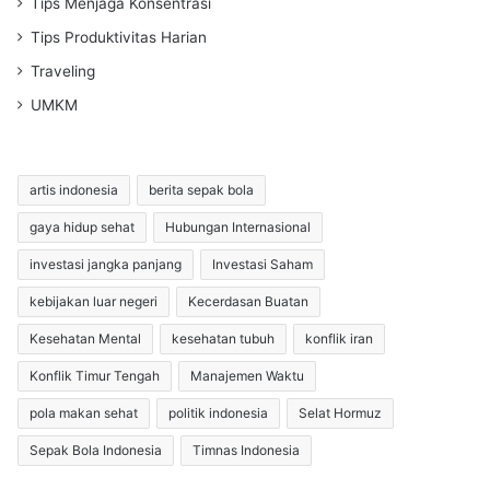
Tips Menjaga Konsentrasi
Tips Produktivitas Harian
Traveling
UMKM
artis indonesia
berita sepak bola
gaya hidup sehat
Hubungan Internasional
investasi jangka panjang
Investasi Saham
kebijakan luar negeri
Kecerdasan Buatan
Kesehatan Mental
kesehatan tubuh
konflik iran
Konflik Timur Tengah
Manajemen Waktu
pola makan sehat
politik indonesia
Selat Hormuz
Sepak Bola Indonesia
Timnas Indonesia