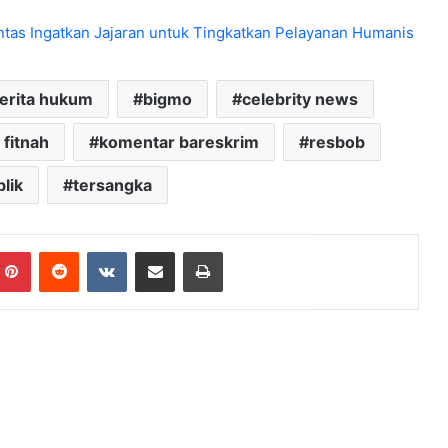
ntas Ingatkan Jajaran untuk Tingkatkan Pelayanan Humanis
erita hukum
bigmo
celebrity news
 fitnah
komentar bareskrim
resbob
lik
tersangka
mblr
Pinterest
Reddit
VKontakte
Share via Email
Print