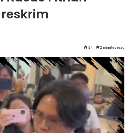
areskrim
34
2 minutes read