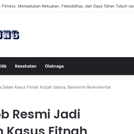
es Reformer untuk Meningkatkan Kekuatan Otot Inti Secara Efektif
itik
Kesehatan
Olahraga
 Dalam Kasus Fitnah Azizah Salsha, Bareskrim Berkomentar
b Resmi Jadi
 Kasus Fitnah