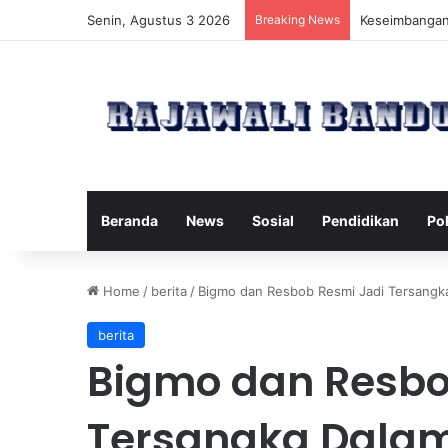
Senin, Agustus 3 2026
Breaking News
Manfaat Pilat
Beranda
News
Sosial
Pendidikan
Pol
Home
/
berita
/
Bigmo dan Resbob Resmi Jadi Tersangka
berita
Bigmo dan Resbo
Tersangka Dalam