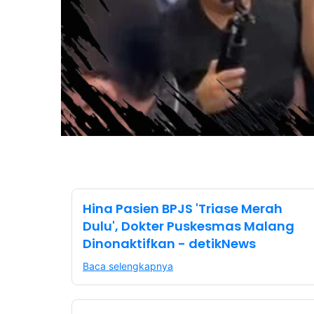
Hina Pasien BPJS 'Triase Merah
Dulu', Dokter Puskesmas Malang
Dinonaktifkan - detikNews
Baca selengkapnya