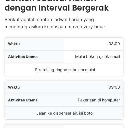
dengan Interval Bergerak
Berikut adalah contoh jadwal harian yang
mengintegrasikan kebiasaan move every hour:
tu
08:00
ama
Mulai bekerja, cek email
Bergerak (2-5 menit)
Stretching ringan sebelum mulai
09:00
Pekerjaan di komputer
Jalan ke dispenser air, isi botol