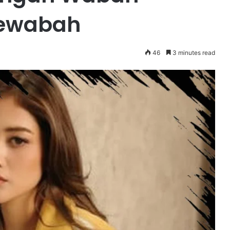
ewabah
46
3 minutes read