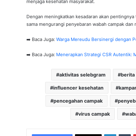
menjaga kesehatan masyarakat.
Dengan meningkatkan kesadaran akan pentingnya t
sama mengurangi penyebaran wabah campak dan me
➡️ Baca Juga:
Warga Mereudu Bersinergi dengan P
➡️ Baca Juga:
Menerapkan Strategi CSR Autentik:
aktivitas selebgram
berita
influencer kesehatan
kampan
pencegahan campak
penyeb
virus campak
wab
LinkedIn
Tu