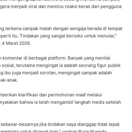
i segera menjadi viral dan memicu reaksi keras dari pengguna
ng terkena campak malah dengan sengaja berada di tempat
rti itu. Tindakan yang sangat berisiko untuk menular,”
, 4 Maret 2026.
m komentar di berbagai platform. Banyak yang menilai
osial, terutama mengingat ia adalah seorang figur publik
g ibu juga menjadi sorotan, mengingat campak adalah
nak-anak.
berikan klarifikasi dan permohonan maaf melalui
nyatakan bahwa ia telah mengambil langkah medis setelah
besar-besarnya jika tindakan saya dianggap tidak tepat.
meminta untuk dirawat inap,” ungkap Ruce Nuenda.