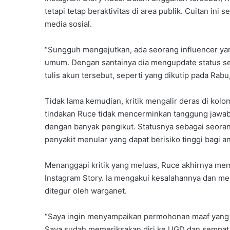
tetapi tetap beraktivitas di area publik. Cuitan in
media sosial.
“Sungguh mengejutkan, ada seorang influencer ya
umum. Dengan santainya dia mengupdate status sepe
tulis akun tersebut, seperti yang dikutip pada Rabu
Tidak lama kemudian, kritik mengalir deras di kolo
tindakan Ruce tidak mencerminkan tanggung jawab s
dengan banyak pengikut. Statusnya sebagai seoran
penyakit menular yang dapat berisiko tinggi bagi a
Menanggapi kritik yang meluas, Ruce akhirnya mem
Instagram Story. Ia mengakui kesalahannya dan me
ditegur oleh warganet.
“Saya ingin menyampaikan permohonan maaf yang se
Saya sudah memeriksakan diri ke UGD dan sempat 