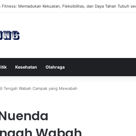
es Reformer untuk Meningkatkan Kekuatan Otot Inti Secara Efektif
itik
Kesehatan
Olahraga
s di Tengah Wabah Campak yang Mewabah
 Nuenda
Tengah Wabah