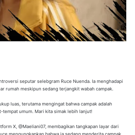
ontroversi seputar selebgram Ruce Nuenda. Ia menghadapi
di luar rumah meskipun sedang terjangkit wabah campak.
ukup luas, terutama mengingat bahwa campak adalah
-tempat umum. Mari kita simak lebih lanjut!
latform X, @Maeliani07, membagikan tangkapan layar dari
 Ruce mengungkapkan bahwa ia sedang menderita campak,