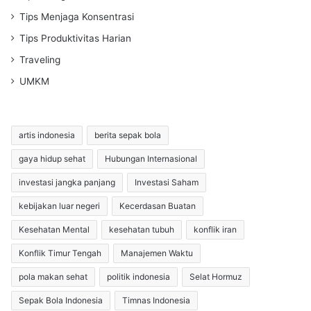
Tips Menjaga Konsentrasi
Tips Produktivitas Harian
Traveling
UMKM
artis indonesia
berita sepak bola
gaya hidup sehat
Hubungan Internasional
investasi jangka panjang
Investasi Saham
kebijakan luar negeri
Kecerdasan Buatan
Kesehatan Mental
kesehatan tubuh
konflik iran
Konflik Timur Tengah
Manajemen Waktu
pola makan sehat
politik indonesia
Selat Hormuz
Sepak Bola Indonesia
Timnas Indonesia