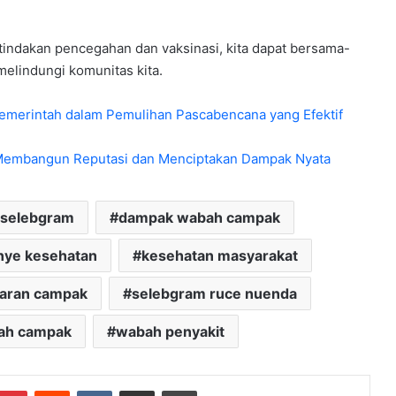
indakan pencegahan dan vaksinasi, kita dapat bersama-
lindungi komunitas kita.
emerintah dalam Pemulihan Pascabencana yang Efektif
 Membangun Reputasi dan Menciptakan Dampak Nyata
 selebgram
dampak wabah campak
ye kesehatan
kesehatan masyarakat
aran campak
selebgram ruce nuenda
ah campak
wabah penyakit
mblr
Pinterest
Reddit
VKontakte
Share via Email
Print