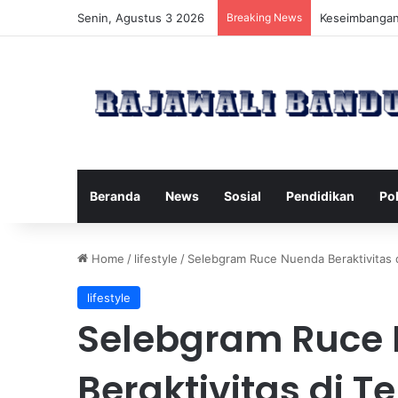
Senin, Agustus 3 2026
Breaking News
Manfaat Pilat
Beranda
News
Sosial
Pendidikan
Pol
Home
/
lifestyle
/
Selebgram Ruce Nuenda Beraktivita
lifestyle
Selebgram Ruce
Beraktivitas di 