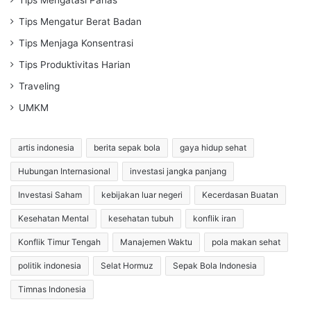
Tips Mengatur Berat Badan
Tips Menjaga Konsentrasi
Tips Produktivitas Harian
Traveling
UMKM
artis indonesia
berita sepak bola
gaya hidup sehat
Hubungan Internasional
investasi jangka panjang
Investasi Saham
kebijakan luar negeri
Kecerdasan Buatan
Kesehatan Mental
kesehatan tubuh
konflik iran
Konflik Timur Tengah
Manajemen Waktu
pola makan sehat
politik indonesia
Selat Hormuz
Sepak Bola Indonesia
Timnas Indonesia