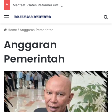
Manfaat Pilates Reformer untuk Meningkatkan Kekuatan Otot Inti Secara Efektif
Menu
Se
Home
/
Anggaran Pemerintah
Anggaran
Pemerintah