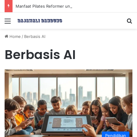
Manfaat Pilates Reformer untuk Meningkatkan Kekuatan Otot Inti Secara Efektif
Menu
Se
Home
/
Berbasis AI
Berbasis AI
Pendidikan