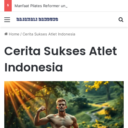
Manfaat Pilates Reformer untuk Meningkatkan Kekuatan Otot Inti Secara Efektif
Menu
Se
Home
/
Cerita Sukses Atlet Indonesia
Cerita Sukses Atlet
Indonesia