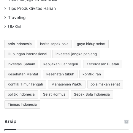
Tips Produktivitas Harian
Traveling
UMKM
artis indonesia
berita sepak bola
gaya hidup sehat
Hubungan Internasional
investasi jangka panjang
Investasi Saham
kebijakan luar negeri
Kecerdasan Buatan
Kesehatan Mental
kesehatan tubuh
konflik iran
Konflik Timur Tengah
Manajemen Waktu
pola makan sehat
politik indonesia
Selat Hormuz
Sepak Bola Indonesia
Timnas Indonesia
Arsip