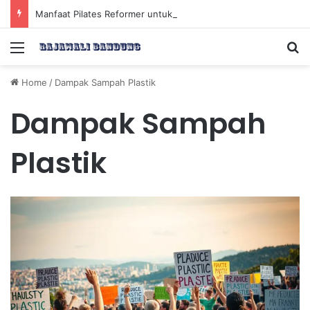
Manfaat Pilates Reformer untuk Meningkatkan Kekuatan Otot Inti Secara Efektif
Menu
Se
Home
/
Dampak Sampah Plastik
Dampak Sampah
Plastik