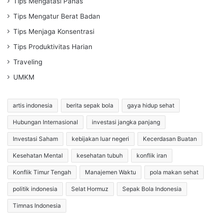
Tips Mengatasi Panas
Tips Mengatur Berat Badan
Tips Menjaga Konsentrasi
Tips Produktivitas Harian
Traveling
UMKM
artis indonesia
berita sepak bola
gaya hidup sehat
Hubungan Internasional
investasi jangka panjang
Investasi Saham
kebijakan luar negeri
Kecerdasan Buatan
Kesehatan Mental
kesehatan tubuh
konflik iran
Konflik Timur Tengah
Manajemen Waktu
pola makan sehat
politik indonesia
Selat Hormuz
Sepak Bola Indonesia
Timnas Indonesia