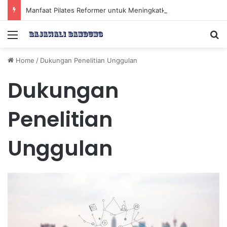
Manfaat Pilates Reformer untuk Meningkatkan Kekuatan Otot Inti Secara Efektif
Menu
Se
Home
/
Dukungan Penelitian Unggulan
Dukungan
Penelitian
Unggulan