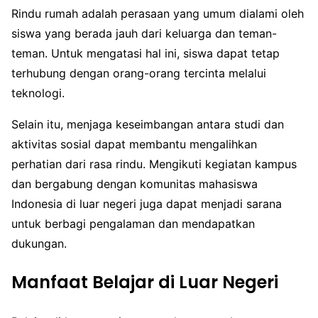
Rindu rumah adalah perasaan yang umum dialami oleh
siswa yang berada jauh dari keluarga dan teman-
teman. Untuk mengatasi hal ini, siswa dapat tetap
terhubung dengan orang-orang tercinta melalui
teknologi.
Selain itu, menjaga keseimbangan antara studi dan
aktivitas sosial dapat membantu mengalihkan
perhatian dari rasa rindu. Mengikuti kegiatan kampus
dan bergabung dengan komunitas mahasiswa
Indonesia di luar negeri juga dapat menjadi sarana
untuk berbagi pengalaman dan mendapatkan
dukungan.
Manfaat Belajar di Luar Negeri