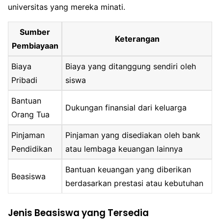
universitas yang mereka minati.
Sumber
Keterangan
Pembiayaan
Biaya
Biaya yang ditanggung sendiri oleh
Pribadi
siswa
Bantuan
Dukungan finansial dari keluarga
Orang Tua
Pinjaman
Pinjaman yang disediakan oleh bank
Pendidikan
atau lembaga keuangan lainnya
Bantuan keuangan yang diberikan
Beasiswa
berdasarkan prestasi atau kebutuhan
Jenis Beasiswa yang Tersedia