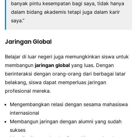
banyak pintu kesempatan bagi saya, tidak hanya
dalam bidang akademis tetapi juga dalam karir
saya.”
Jaringan Global
Belajar di luar negeri juga memungkinkan siswa untuk
membangun
jaringan global
yang luas. Dengan
berinteraksi dengan orang-orang dari berbagai latar
belakang, siswa dapat memperluas jaringan
profesional mereka.
Mengembangkan relasi dengan sesama mahasiswa
internasional
Membangun jaringan dengan alumni yang sudah
sukses