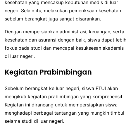
kesehatan yang mencakup kebutuhan medis di luar
negeri. Selain itu, melakukan pemeriksaan kesehatan
sebelum berangkat juga sangat disarankan.
Dengan mempersiapkan administrasi, keuangan, serta
kesehatan dan asuransi dengan baik, siswa dapat lebih
fokus pada studi dan mencapai kesuksesan akademis
di luar negeri.
Kegiatan Prabimbingan
Sebelum berangkat ke luar negeri, siswa FTUI akan
mengikuti kegiatan prabimbingan yang komprehensif.
Kegiatan ini dirancang untuk mempersiapkan siswa
menghadapi berbagai tantangan yang mungkin timbul
selama studi di luar negeri.