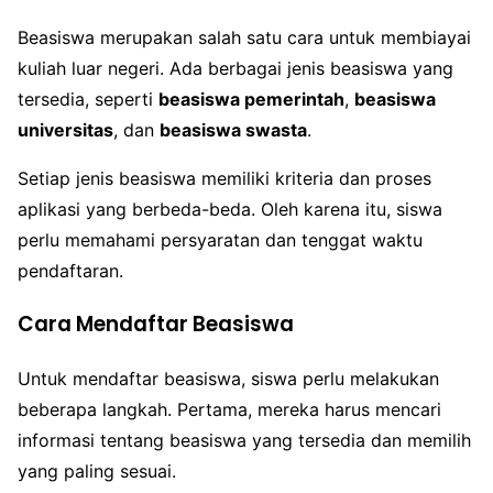
Beasiswa merupakan salah satu cara untuk membiayai
kuliah luar negeri. Ada berbagai jenis beasiswa yang
tersedia, seperti
beasiswa pemerintah
,
beasiswa
universitas
, dan
beasiswa swasta
.
Setiap jenis beasiswa memiliki kriteria dan proses
aplikasi yang berbeda-beda. Oleh karena itu, siswa
perlu memahami persyaratan dan tenggat waktu
pendaftaran.
Cara Mendaftar Beasiswa
Untuk mendaftar beasiswa, siswa perlu melakukan
beberapa langkah. Pertama, mereka harus mencari
informasi tentang beasiswa yang tersedia dan memilih
yang paling sesuai.