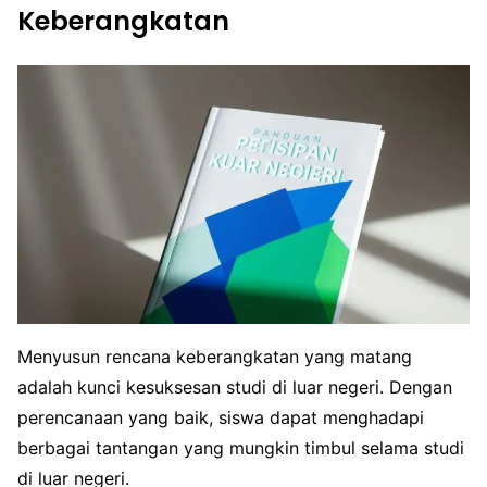
Keberangkatan
Menyusun rencana keberangkatan yang matang
adalah kunci kesuksesan studi di luar negeri. Dengan
perencanaan yang baik, siswa dapat menghadapi
berbagai tantangan yang mungkin timbul selama studi
di luar negeri.