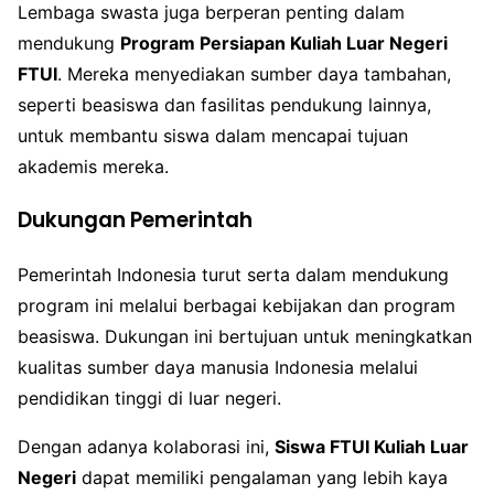
Lembaga swasta juga berperan penting dalam
mendukung
Program Persiapan Kuliah Luar Negeri
FTUI
. Mereka menyediakan sumber daya tambahan,
seperti beasiswa dan fasilitas pendukung lainnya,
untuk membantu siswa dalam mencapai tujuan
akademis mereka.
Dukungan Pemerintah
Pemerintah Indonesia turut serta dalam mendukung
program ini melalui berbagai kebijakan dan program
beasiswa. Dukungan ini bertujuan untuk meningkatkan
kualitas sumber daya manusia Indonesia melalui
pendidikan tinggi di luar negeri.
Dengan adanya kolaborasi ini,
Siswa FTUI Kuliah Luar
Negeri
dapat memiliki pengalaman yang lebih kaya