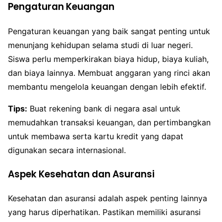
Pengaturan Keuangan
Pengaturan keuangan yang baik sangat penting untuk
menunjang kehidupan selama studi di luar negeri.
Siswa perlu memperkirakan biaya hidup, biaya kuliah,
dan biaya lainnya. Membuat anggaran yang rinci akan
membantu mengelola keuangan dengan lebih efektif.
Tips:
Buat rekening bank di negara asal untuk
memudahkan transaksi keuangan, dan pertimbangkan
untuk membawa serta kartu kredit yang dapat
digunakan secara internasional.
Aspek Kesehatan dan Asuransi
Kesehatan dan asuransi adalah aspek penting lainnya
yang harus diperhatikan. Pastikan memiliki asuransi