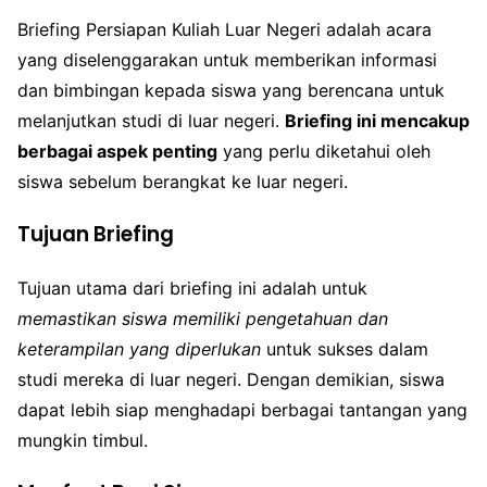
Briefing Persiapan Kuliah Luar Negeri adalah acara
yang diselenggarakan untuk memberikan informasi
dan bimbingan kepada siswa yang berencana untuk
melanjutkan studi di luar negeri.
Briefing ini mencakup
berbagai aspek penting
yang perlu diketahui oleh
siswa sebelum berangkat ke luar negeri.
Tujuan Briefing
Tujuan utama dari briefing ini adalah untuk
memastikan siswa memiliki pengetahuan dan
keterampilan yang diperlukan
untuk sukses dalam
studi mereka di luar negeri. Dengan demikian, siswa
dapat lebih siap menghadapi berbagai tantangan yang
mungkin timbul.