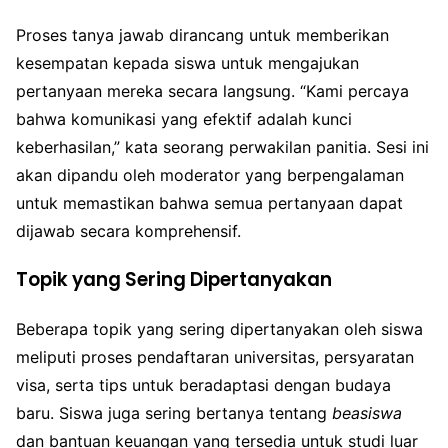
Proses tanya jawab dirancang untuk memberikan
kesempatan kepada siswa untuk mengajukan
pertanyaan mereka secara langsung. “Kami percaya
bahwa komunikasi yang efektif adalah kunci
keberhasilan,” kata seorang perwakilan panitia. Sesi ini
akan dipandu oleh moderator yang berpengalaman
untuk memastikan bahwa semua pertanyaan dapat
dijawab secara komprehensif.
Topik yang Sering Dipertanyakan
Beberapa topik yang sering dipertanyakan oleh siswa
meliputi proses pendaftaran universitas, persyaratan
visa, serta tips untuk beradaptasi dengan budaya
baru. Siswa juga sering bertanya tentang
beasiswa
dan bantuan keuangan yang tersedia untuk studi luar