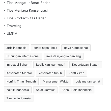
Tips Mengatur Berat Badan
Tips Menjaga Konsentrasi
Tips Produktivitas Harian
Traveling
UMKM
artis indonesia
berita sepak bola
gaya hidup sehat
Hubungan Internasional
investasi jangka panjang
Investasi Saham
kebijakan luar negeri
Kecerdasan Buatan
Kesehatan Mental
kesehatan tubuh
konflik iran
Konflik Timur Tengah
Manajemen Waktu
pola makan sehat
politik indonesia
Selat Hormuz
Sepak Bola Indonesia
Timnas Indonesia