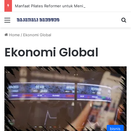
Manfaat Pilates Reformer untuk Meningkatkan Kekuatan Otot Inti Secara Efektif
Menu
Se
Home
/
Ekonomi Global
Ekonomi Global
bisnis