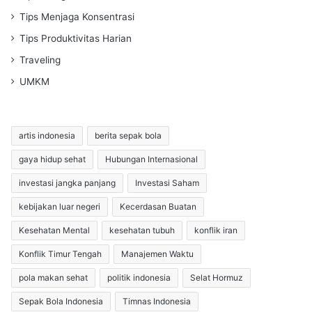
Tips Menjaga Konsentrasi
Tips Produktivitas Harian
Traveling
UMKM
artis indonesia
berita sepak bola
gaya hidup sehat
Hubungan Internasional
investasi jangka panjang
Investasi Saham
kebijakan luar negeri
Kecerdasan Buatan
Kesehatan Mental
kesehatan tubuh
konflik iran
Konflik Timur Tengah
Manajemen Waktu
pola makan sehat
politik indonesia
Selat Hormuz
Sepak Bola Indonesia
Timnas Indonesia