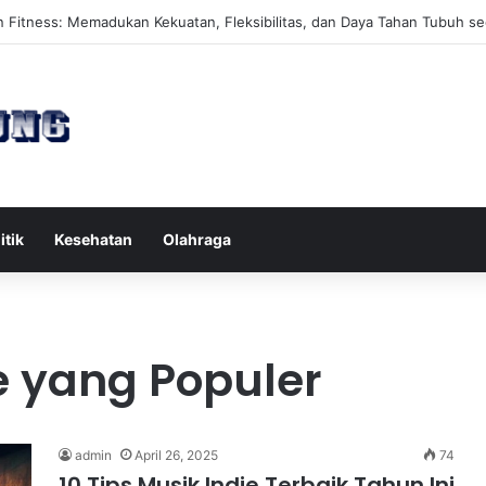
es Reformer untuk Meningkatkan Kekuatan Otot Inti Secara Efektif
itik
Kesehatan
Olahraga
e yang Populer
admin
April 26, 2025
74
10 Tips Musik Indie Terbaik Tahun Ini