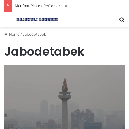
Manfaat Pilates Reformer untuk Meningkatkan Kekuatan Otot Inti Secara Efektif
Menu
Se
Home
/
Jabodetabek
Jabodetabek