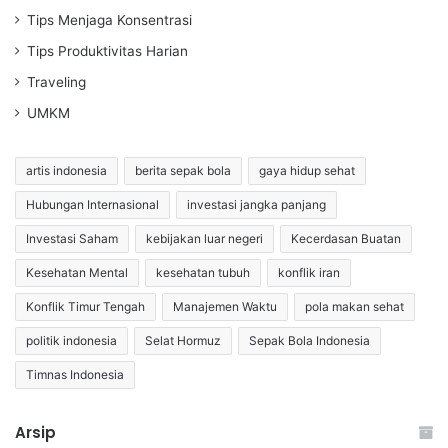
Tips Menjaga Konsentrasi
Tips Produktivitas Harian
Traveling
UMKM
artis indonesia
berita sepak bola
gaya hidup sehat
Hubungan Internasional
investasi jangka panjang
Investasi Saham
kebijakan luar negeri
Kecerdasan Buatan
Kesehatan Mental
kesehatan tubuh
konflik iran
Konflik Timur Tengah
Manajemen Waktu
pola makan sehat
politik indonesia
Selat Hormuz
Sepak Bola Indonesia
Timnas Indonesia
Arsip