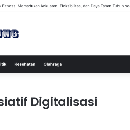
es Reformer untuk Meningkatkan Kekuatan Otot Inti Secara Efektif
itik
Kesehatan
Olahraga
atif Digitalisasi