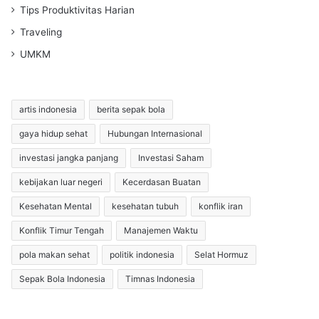
Tips Produktivitas Harian
Traveling
UMKM
artis indonesia
berita sepak bola
gaya hidup sehat
Hubungan Internasional
investasi jangka panjang
Investasi Saham
kebijakan luar negeri
Kecerdasan Buatan
Kesehatan Mental
kesehatan tubuh
konflik iran
Konflik Timur Tengah
Manajemen Waktu
pola makan sehat
politik indonesia
Selat Hormuz
Sepak Bola Indonesia
Timnas Indonesia