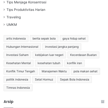
Tips Menjaga Konsentrasi
Tips Produktivitas Harian
Traveling
UMKM
artis indonesia
berita sepak bola
gaya hidup sehat
Hubungan Internasional
investasi jangka panjang
Investasi Saham
kebijakan luar negeri
Kecerdasan Buatan
Kesehatan Mental
kesehatan tubuh
konflik iran
Konflik Timur Tengah
Manajemen Waktu
pola makan sehat
politik indonesia
Selat Hormuz
Sepak Bola Indonesia
Timnas Indonesia
Arsip