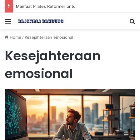
Manfaat Pilates Reformer untuk Meningkatkan Kekuatan Otot Inti Secara Efektif
Menu
Se
Home
/
Kesejahteraan emosional
Kesejahteraan
emosional