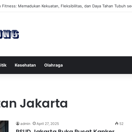
es Reformer untuk Meningkatkan Kekuatan Otot Inti Secara Efektif
itik
Kesehatan
Olahraga
an Jakarta
admin
April 27, 2025
52
RSUD Jakarta Buka Pusat Kanker