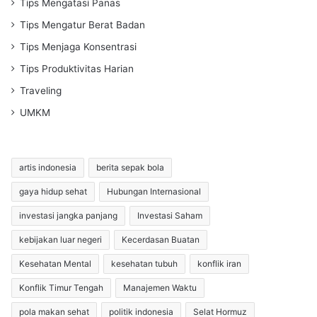
Tips Mengatasi Panas
Tips Mengatur Berat Badan
Tips Menjaga Konsentrasi
Tips Produktivitas Harian
Traveling
UMKM
artis indonesia
berita sepak bola
gaya hidup sehat
Hubungan Internasional
investasi jangka panjang
Investasi Saham
kebijakan luar negeri
Kecerdasan Buatan
Kesehatan Mental
kesehatan tubuh
konflik iran
Konflik Timur Tengah
Manajemen Waktu
pola makan sehat
politik indonesia
Selat Hormuz