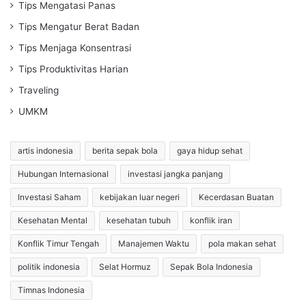
Tips Mengatasi Panas
Tips Mengatur Berat Badan
Tips Menjaga Konsentrasi
Tips Produktivitas Harian
Traveling
UMKM
artis indonesia
berita sepak bola
gaya hidup sehat
Hubungan Internasional
investasi jangka panjang
Investasi Saham
kebijakan luar negeri
Kecerdasan Buatan
Kesehatan Mental
kesehatan tubuh
konflik iran
Konflik Timur Tengah
Manajemen Waktu
pola makan sehat
politik indonesia
Selat Hormuz
Sepak Bola Indonesia
Timnas Indonesia