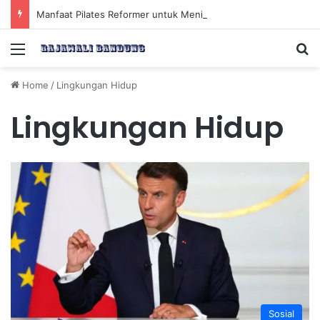
Manfaat Pilates Reformer untuk Meningkatkan Kekuatan Otot Inti Secara Efektif
Menu
Se
Home
/
Lingkungan Hidup
Lingkungan Hidup
Sosial