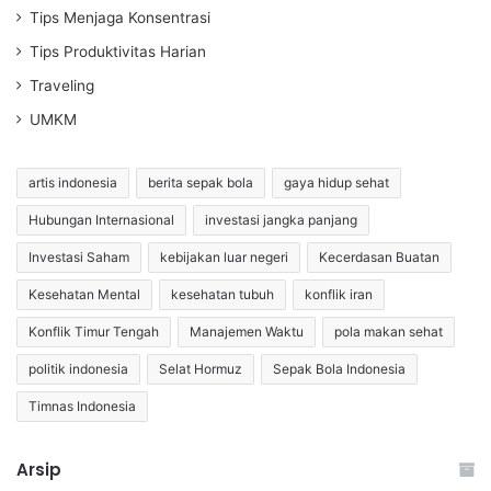
Tips Menjaga Konsentrasi
Tips Produktivitas Harian
Traveling
UMKM
artis indonesia
berita sepak bola
gaya hidup sehat
Hubungan Internasional
investasi jangka panjang
Investasi Saham
kebijakan luar negeri
Kecerdasan Buatan
Kesehatan Mental
kesehatan tubuh
konflik iran
Konflik Timur Tengah
Manajemen Waktu
pola makan sehat
politik indonesia
Selat Hormuz
Sepak Bola Indonesia
Timnas Indonesia
Arsip