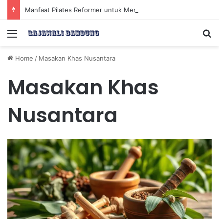
Manfaat Pilates Reformer untuk Meningkatkan Kekuatan Otot Inti Secara Efektif
Menu
Se
Home
/
Masakan Khas Nusantara
Masakan Khas
Nusantara