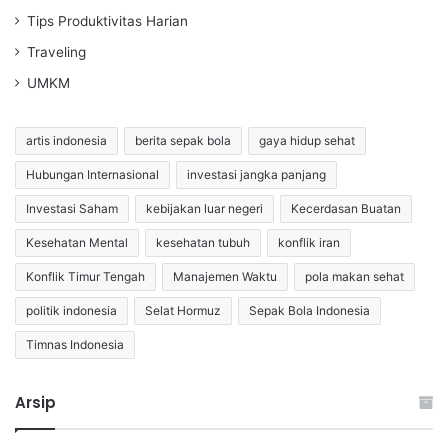
Tips Produktivitas Harian
Traveling
UMKM
artis indonesia
berita sepak bola
gaya hidup sehat
Hubungan Internasional
investasi jangka panjang
Investasi Saham
kebijakan luar negeri
Kecerdasan Buatan
Kesehatan Mental
kesehatan tubuh
konflik iran
Konflik Timur Tengah
Manajemen Waktu
pola makan sehat
politik indonesia
Selat Hormuz
Sepak Bola Indonesia
Timnas Indonesia
Arsip