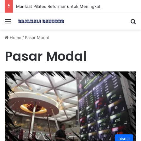
Manfaat Pilates Reformer untuk Meningkatkan Kekuatan Otot Inti Secara Efektif
Menu
Se
Home
/
Pasar Modal
Pasar Modal
bisnis