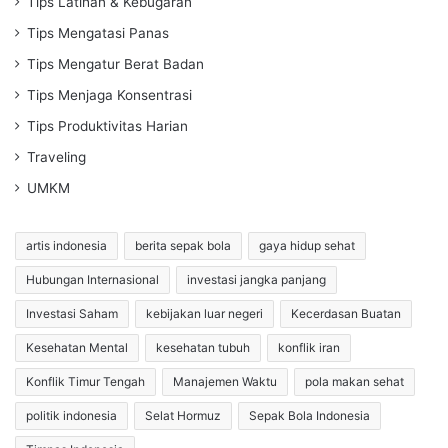
Tips Latihan & Kebugaran
Tips Mengatasi Panas
Tips Mengatur Berat Badan
Tips Menjaga Konsentrasi
Tips Produktivitas Harian
Traveling
UMKM
artis indonesia
berita sepak bola
gaya hidup sehat
Hubungan Internasional
investasi jangka panjang
Investasi Saham
kebijakan luar negeri
Kecerdasan Buatan
Kesehatan Mental
kesehatan tubuh
konflik iran
Konflik Timur Tengah
Manajemen Waktu
pola makan sehat
politik indonesia
Selat Hormuz
Sepak Bola Indonesia