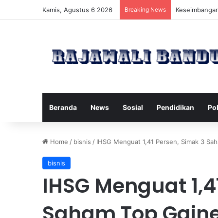
Kamis, Agustus 6 2026
Breaking News
Manfaat Pilat
Beranda
News
Sosial
Pendidikan
Pol
Home
/
bisnis
/
IHSG Menguat 1,41 Persen, Simak 3 Sah
bisnis
IHSG Menguat 1,4
Saham Top Gainer