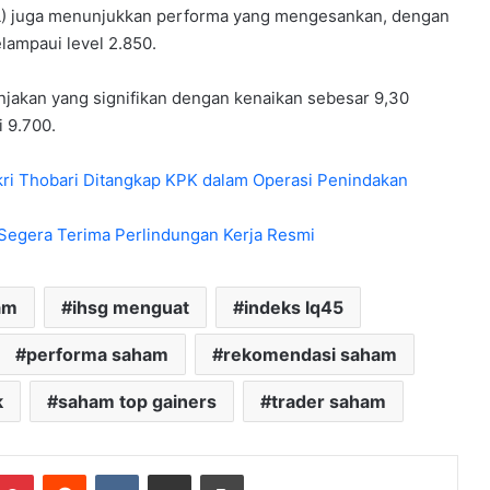
) juga menunjukkan performa yang mengesankan, dengan
lampaui level 2.850.
njakan yang signifikan dengan kenaikan sebesar 9,30
 9.700.
ri Thobari Ditangkap KPK dalam Operasi Penindakan
 Segera Terima Perlindungan Kerja Resmi
am
ihsg menguat
indeks lq45
performa saham
rekomendasi saham
k
saham top gainers
trader saham
mblr
Pinterest
Reddit
VKontakte
Share via Email
Print