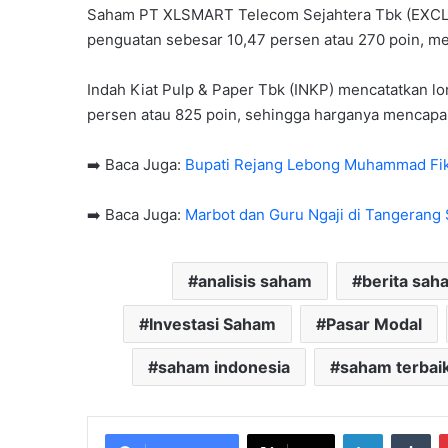
Saham PT XLSMART Telecom Sejahtera Tbk (EXCL
penguatan sebesar 10,47 persen atau 270 poin, me
Indah Kiat Pulp & Paper Tbk (INKP) mencatatkan lo
persen atau 825 poin, sehingga harganya mencapai
➡️ Baca Juga:
Bupati Rejang Lebong Muhammad Fik
➡️ Baca Juga:
Marbot dan Guru Ngaji di Tangerang
analisis saham
berita sah
Investasi Saham
Pasar Modal
saham indonesia
saham terbai
LinkedIn
Tu