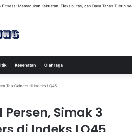
es Reformer untuk Meningkatkan Kekuatan Otot Inti Secara Efektif
itik
Kesehatan
Olahraga
am Top Gainers di Indeks LQ45
1 Persen, Simak 3
s di Indeks LQ45