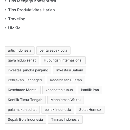
Tips Menjaga Konsentrasi
Tips Produktivitas Harian
Traveling
UMKM
artis indonesia
berita sepak bola
gaya hidup sehat
Hubungan Internasional
investasi jangka panjang
Investasi Saham
kebijakan luar negeri
Kecerdasan Buatan
Kesehatan Mental
kesehatan tubuh
konflik iran
Konflik Timur Tengah
Manajemen Waktu
pola makan sehat
politik indonesia
Selat Hormuz
Sepak Bola Indonesia
Timnas Indonesia