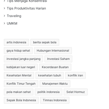
Tips Menjaga Konsentrasi
Tips Produktivitas Harian
Traveling
UMKM
artis indonesia
berita sepak bola
gaya hidup sehat
Hubungan Internasional
investasi jangka panjang
Investasi Saham
kebijakan luar negeri
Kecerdasan Buatan
Kesehatan Mental
kesehatan tubuh
konflik iran
Konflik Timur Tengah
Manajemen Waktu
pola makan sehat
politik indonesia
Selat Hormuz
Sepak Bola Indonesia
Timnas Indonesia