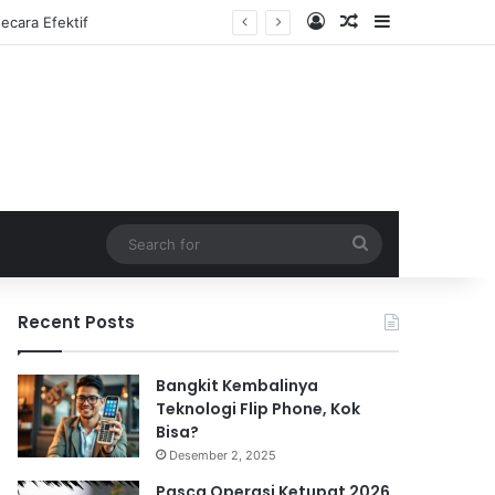
Log In
Random Article
Sidebar
Search
for
Recent Posts
Bangkit Kembalinya
Teknologi Flip Phone, Kok
Bisa?
Desember 2, 2025
Pasca Operasi Ketupat 2026,