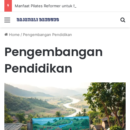
Manfaat Pilates Reformer untuk Meningkatkan Kekuatan Otot Inti Secara Efektif
Menu
Se
Home
/
Pengembangan Pendidikan
Pengembangan
Pendidikan