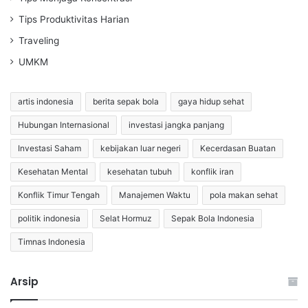
Tips Produktivitas Harian
Traveling
UMKM
artis indonesia
berita sepak bola
gaya hidup sehat
Hubungan Internasional
investasi jangka panjang
Investasi Saham
kebijakan luar negeri
Kecerdasan Buatan
Kesehatan Mental
kesehatan tubuh
konflik iran
Konflik Timur Tengah
Manajemen Waktu
pola makan sehat
politik indonesia
Selat Hormuz
Sepak Bola Indonesia
Timnas Indonesia
Arsip