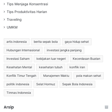
Tips Menjaga Konsentrasi
Tips Produktivitas Harian
Traveling
UMKM
artis indonesia
berita sepak bola
gaya hidup sehat
Hubungan Internasional
investasi jangka panjang
Investasi Saham
kebijakan luar negeri
Kecerdasan Buatan
Kesehatan Mental
kesehatan tubuh
konflik iran
Konflik Timur Tengah
Manajemen Waktu
pola makan sehat
politik indonesia
Selat Hormuz
Sepak Bola Indonesia
Timnas Indonesia
Arsip