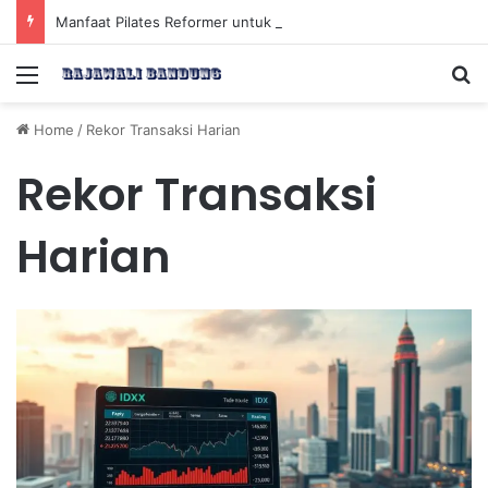
Manfaat Pilates Reformer untuk Meningkatkan Kekuatan Otot Inti Secara Efektif
Menu
Se
Home
/
Rekor Transaksi Harian
Rekor Transaksi
Harian