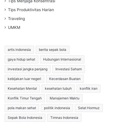
Tips Menjaga Konsentrasi
Tips Produktivitas Harian
Traveling
UMKM
artis indonesia
berita sepak bola
gaya hidup sehat
Hubungan Internasional
investasi jangka panjang
Investasi Saham
kebijakan luar negeri
Kecerdasan Buatan
Kesehatan Mental
kesehatan tubuh
konflik iran
Konflik Timur Tengah
Manajemen Waktu
pola makan sehat
politik indonesia
Selat Hormuz
Sepak Bola Indonesia
Timnas Indonesia