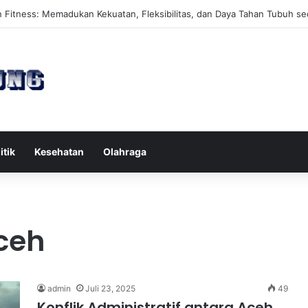
es Reformer untuk Meningkatkan Kekuatan Otot Inti Secara Efektif
itik
Kesehatan
Olahraga
Aceh
admin
Juli 23, 2025
49
Konflik Administratif antara Aceh