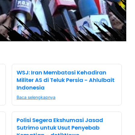
WSJ: Iran Membatasi Kehadiran
Militer AS di Teluk Persia - Ahlulbait
Indonesia
Baca selengkapnya
Polisi Segera Ekshumasi Jasad
Sutrimo untuk Usut Penyebab