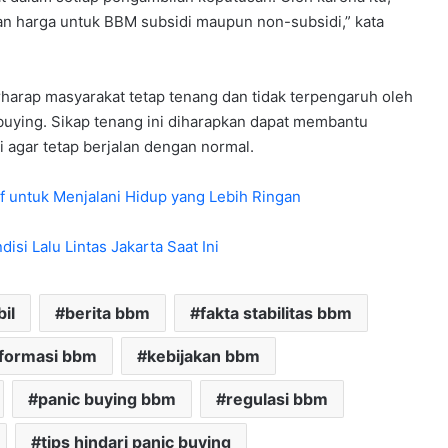
n harga untuk BBM subsidi maupun non-subsidi,” kata
harap masyarakat tetap tenang dan tidak terpengaruh oleh
buying. Sikap tenang ini diharapkan dapat membantu
i agar tetap berjalan dengan normal.
if untuk Menjalani Hidup yang Lebih Ringan
isi Lalu Lintas Jakarta Saat Ini
il
berita bbm
fakta stabilitas bbm
nformasi bbm
kebijakan bbm
panic buying bbm
regulasi bbm
tips hindari panic buying