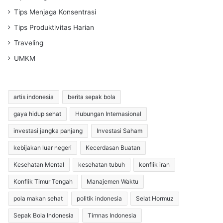
Tips Menjaga Konsentrasi
Tips Produktivitas Harian
Traveling
UMKM
artis indonesia
berita sepak bola
gaya hidup sehat
Hubungan Internasional
investasi jangka panjang
Investasi Saham
kebijakan luar negeri
Kecerdasan Buatan
Kesehatan Mental
kesehatan tubuh
konflik iran
Konflik Timur Tengah
Manajemen Waktu
pola makan sehat
politik indonesia
Selat Hormuz
Sepak Bola Indonesia
Timnas Indonesia