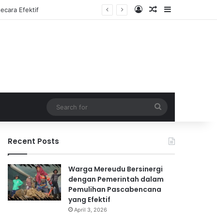
Log In
Random Article
Sidebar
Search
for
Recent Posts
Warga Mereudu Bersinergi
dengan Pemerintah dalam
Pemulihan Pascabencana
yang Efektif
April 3, 2026