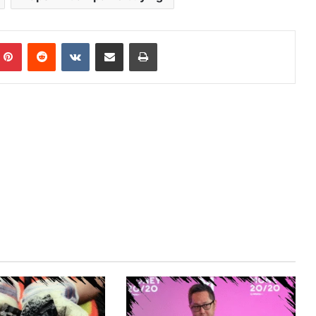
mblr
Pinterest
Reddit
VKontakte
Share via Email
Print