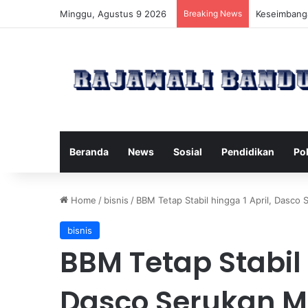
Minggu, Agustus 9 2026
Breaking News
Manfaat Pil
Beranda
News
Sosial
Pendidikan
Pol
Home
/
bisnis
/
BBM Tetap Stabil hingga 1 April, Dasco 
bisnis
BBM Tetap Stabil 
Dasco Serukan M