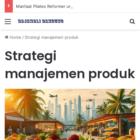
Manfaat Pilates Reformer untuk Meningkatkan Kekuatan Otot Inti Secara Efektif
Menu
Se
Home
/
Strategi manajemen produk
Strategi
manajemen produk