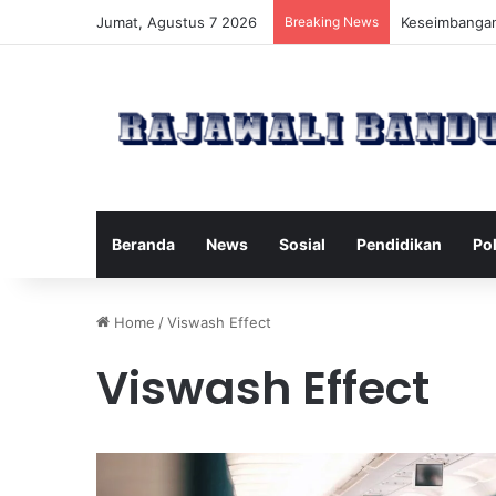
Jumat, Agustus 7 2026
Breaking News
Manfaat Pilat
Beranda
News
Sosial
Pendidikan
Pol
Home
/
Viswash Effect
Viswash Effect