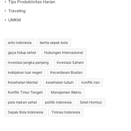
Tips Produktivitas Harian
Traveling
UMKM
artis indonesia
berita sepak bola
gaya hidup sehat
Hubungan Internasional
investasi jangka panjang
Investasi Saham
kebijakan luar negeri
Kecerdasan Buatan
Kesehatan Mental
kesehatan tubuh
konflik iran
Konflik Timur Tengah
Manajemen Waktu
pola makan sehat
politik indonesia
Selat Hormuz
Sepak Bola Indonesia
Timnas Indonesia