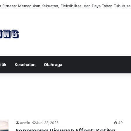
es Reformer untuk Meningkatkan Kekuatan Otot Inti Secara Efektif
itik
Kesehatan
Olahraga
admin
Juni 22, 2025
49
Fenomena Viswash Effect: Ketika