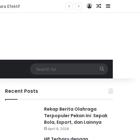
Log In
Random Article
Sidebar
Search
for
Recent Posts
Rekap Berita Olahraga
Terpopuler Pekan Ini: Sepak
Bola, Esport, dan Lainnya
April 6, 2026
HP Terbaru dengan