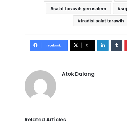
salat tarawih yerusalem
sej
tradisi salat tarawih
LinkedIn
Tu
Facebook
X
Atok Dalang
Related Articles