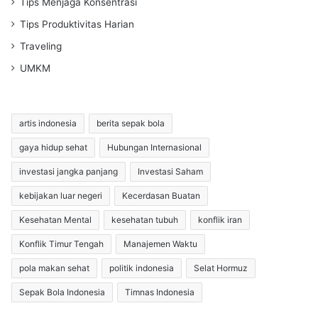
Tips Menjaga Konsentrasi
Tips Produktivitas Harian
Traveling
UMKM
artis indonesia
berita sepak bola
gaya hidup sehat
Hubungan Internasional
investasi jangka panjang
Investasi Saham
kebijakan luar negeri
Kecerdasan Buatan
Kesehatan Mental
kesehatan tubuh
konflik iran
Konflik Timur Tengah
Manajemen Waktu
pola makan sehat
politik indonesia
Selat Hormuz
Sepak Bola Indonesia
Timnas Indonesia