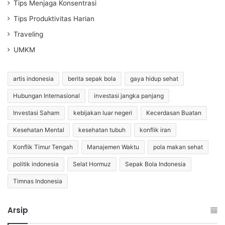
Tips Menjaga Konsentrasi
Tips Produktivitas Harian
Traveling
UMKM
artis indonesia
berita sepak bola
gaya hidup sehat
Hubungan Internasional
investasi jangka panjang
Investasi Saham
kebijakan luar negeri
Kecerdasan Buatan
Kesehatan Mental
kesehatan tubuh
konflik iran
Konflik Timur Tengah
Manajemen Waktu
pola makan sehat
politik indonesia
Selat Hormuz
Sepak Bola Indonesia
Timnas Indonesia
Arsip