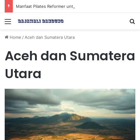
Manfaat Pilates Reformer untuk Meningkatkan Kekuatan Otot Inti Secara Efektif
Menu
Se
Home
/
Aceh dan Sumatera Utara
Aceh dan Sumatera
Utara